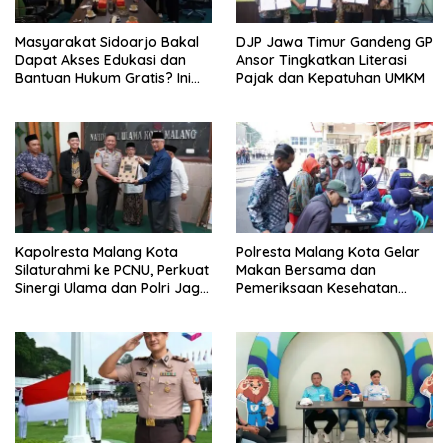
Masyarakat Sidoarjo Bakal
DJP Jawa Timur Gandeng GP
Dapat Akses Edukasi dan
Ansor Tingkatkan Literasi
Bantuan Hukum Gratis? Ini
Pajak dan Kepatuhan UMKM
Hasil Audiensinya
Kapolresta Malang Kota
Polresta Malang Kota Gelar
Silaturahmi ke PCNU, Perkuat
Makan Bersama dan
Sinergi Ulama dan Polri Jaga
Pemeriksaan Kesehatan
Kamtibmas Khususnya
Gratis, Perkuat Pelayanan
Persoalan Sosial
untuk Masyarakat