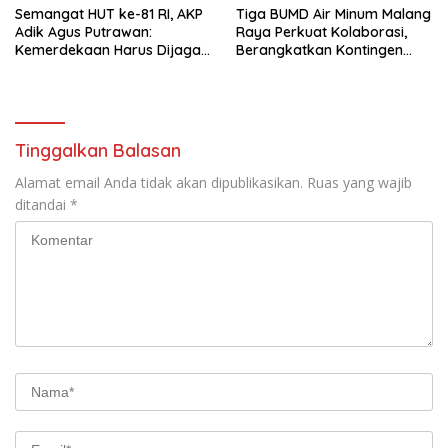
Semangat HUT ke-81 RI, AKP
Tiga BUMD Air Minum Malang
Adik Agus Putrawan:
Raya Perkuat Kolaborasi,
Kemerdekaan Harus Dijaga
Berangkatkan Kontingen
dengan Integritas dan
Menuju Seleksi Atlet
Perang Melawan Narkoba
PORPAMNAS IX 2026
Tinggalkan Balasan
Alamat email Anda tidak akan dipublikasikan.
Ruas yang wajib
ditandai
*