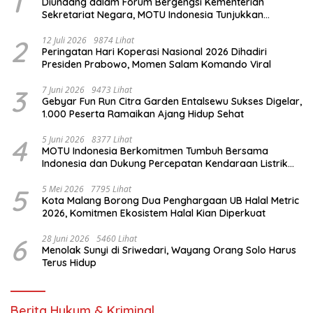
1
Diundang dalam Forum Bergengsi Kementerian
Sekretariat Negara, MOTU Indonesia Tunjukkan
Komitmen untuk Indonesia
2
12 Juli 2026
9874 Lihat
Peringatan Hari Koperasi Nasional 2026 Dihadiri
Presiden Prabowo, Momen Salam Komando Viral
3
7 Juni 2026
9473 Lihat
Gebyar Fun Run Citra Garden Entalsewu Sukses Digelar,
1.000 Peserta Ramaikan Ajang Hidup Sehat
4
5 Juni 2026
8377 Lihat
MOTU Indonesia Berkomitmen Tumbuh Bersama
Indonesia dan Dukung Percepatan Kendaraan Listrik
Nasional
5
5 Mei 2026
7795 Lihat
Kota Malang Borong Dua Penghargaan UB Halal Metric
2026, Komitmen Ekosistem Halal Kian Diperkuat
6
28 Juni 2026
5460 Lihat
Menolak Sunyi di Sriwedari, Wayang Orang Solo Harus
Terus Hidup
Berita Hukum & Kriminal