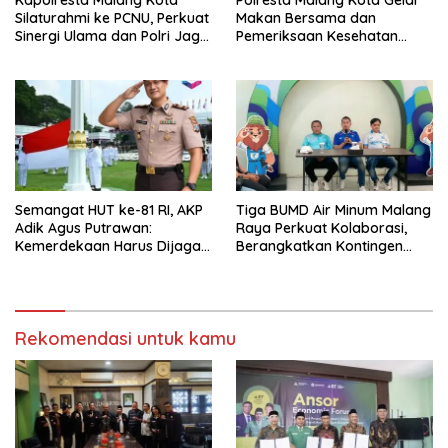
Kapolresta Malang Kota
Polresta Malang Kota Gelar
Silaturahmi ke PCNU, Perkuat
Makan Bersama dan
Sinergi Ulama dan Polri Jaga
Pemeriksaan Kesehatan
Kamtibmas Khususnya
Gratis, Perkuat Pelayanan
Persoalan Sosial
untuk Masyarakat
Semangat HUT ke-81 RI, AKP
Tiga BUMD Air Minum Malang
Adik Agus Putrawan:
Raya Perkuat Kolaborasi,
Kemerdekaan Harus Dijaga
Berangkatkan Kontingen
dengan Integritas dan
Menuju Seleksi Atlet
Perang Melawan Narkoba
PORPAMNAS IX 2026
Rekomendasi untuk kamu