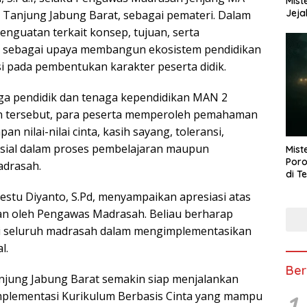
Mist
Jeja
Tanjung Jabung Barat, sebagai pemateri. Dalam
nguatan terkait konsep, tujuan, serta
ta sebagai upaya membangun ekosistem pendidikan
si pada pembentukan karakter peserta didik.
enaga pendidik dan tenaga kependidikan MAN 2
an tersebut, para peserta memperoleh pemahaman
 nilai-nilai cinta, kasih sayang, toleransi,
osial dalam proses pembelajaran maupun
Mist
Poro
adrasah.
di T
stu Diyanto, S.Pd, menyampaikan apresiasi atas
an oleh Pengawas Madrasah. Beliau berharap
gi seluruh madrasah dalam mengimplementasikan
l.
Ber
njung Jabung Barat semakin siap menjalankan
mplementasi Kurikulum Berbasis Cinta yang mampu
1