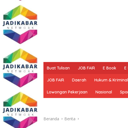
Buat Tulisan
JOB FAIR
E Book
E
JOB FAIR
Daerah
Hukum & Kriminal
Lowongan Pekerjaan
Nasional
Spo
Beranda
Berita