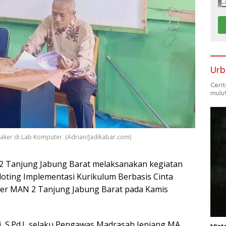
Urb
Ceri
mulu
aker di Lab Komputer. (Adrian/Jadikabar.com)
 Tanjung Jabung Barat melaksanakan kegiatan
loting Implementasi Kurikulum Berbasis Cinta
ter MAN 2 Tanjung Jabung Barat pada Kamis
, S.Pd.I, selaku Pengawas Madrasah Jenjang MA