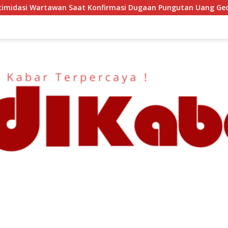
rmasi Dugaan Pungutan Uang Gedung, Anggota Komite SMAN 1 