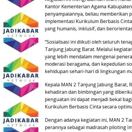
Kantor Kementerian Agama Kabupaten 
penyampaiannya, beliau memberikan pe
implementasi Kurikulum Berbasis Cin
yang humanis, inklusif, dan berorienta
“Sosialisasi ini diikuti oleh seluruh t
Tanjung Jabung Barat. Melalui kegiat
yang lebih mendalam mengenai penerapan
moderasi beragama, dan kepedulian s
kehidupan sehari-hari di lingkungan m
Kepala MAN 2 Tanjung Jabung Barat, Re
kehadiran dan bimbingan yang diberik
penguatan ini dapat menjadi bekal ba
Kurikulum Berbasis Cinta secara optima
Dengan adanya kegiatan ini, MAN 2 Ta
perannya sebagai madrasah piloting I