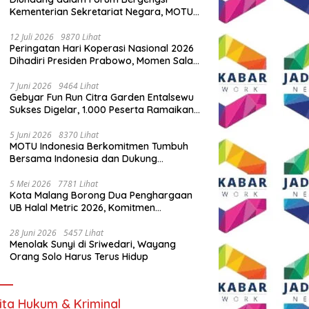
Kementerian Sekretariat Negara, MOTU
Indonesia Tunjukkan Komitmen untuk
Indonesia
12 Juli 2026
9870 Lihat
Peringatan Hari Koperasi Nasional 2026
Dihadiri Presiden Prabowo, Momen Salam
Komando Viral
7 Juni 2026
9464 Lihat
Gebyar Fun Run Citra Garden Entalsewu
Sukses Digelar, 1.000 Peserta Ramaikan
Ajang Hidup Sehat
5 Juni 2026
8370 Lihat
MOTU Indonesia Berkomitmen Tumbuh
Bersama Indonesia dan Dukung
Percepatan Kendaraan Listrik Nasional
5 Mei 2026
7781 Lihat
Kota Malang Borong Dua Penghargaan
UB Halal Metric 2026, Komitmen
Ekosistem Halal Kian Diperkuat
28 Juni 2026
5457 Lihat
Menolak Sunyi di Sriwedari, Wayang
Orang Solo Harus Terus Hidup
ita Hukum & Kriminal