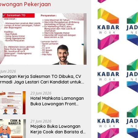
owongan Pekerjaan
 Juni 2026
wongan Kerja Salesman TO Dibuka, CV
rmadi Jaya Lestari Cari Kandidat untuk
ea Lamongan, Tuban, dan Bojonegoro
23 Juni 2026
Hotel Mahkota Lamongan
Buka Lowongan Front
Office dan Maintenance
Engineering, Simak
Syaratnya
21 Juni 2026
Mojako Buka Lowongan
Kerja Cook dan Barista di
Surabaya, Gaji Hingga