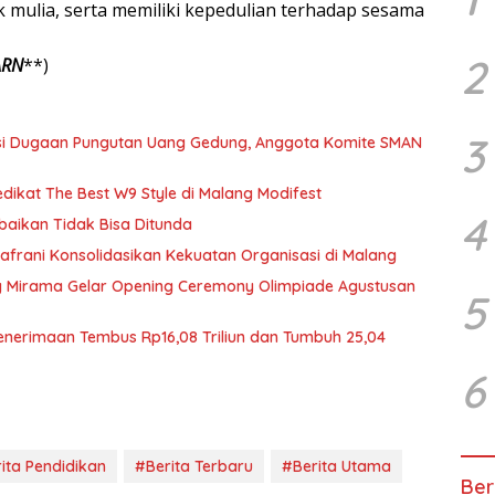
k mulia, serta memiliki kepedulian terhadap sesama
2
ARN
**)
3
asi Dugaan Pungutan Uang Gedung, Anggota Komite SMAN
dikat The Best W9 Style di Malang Modifest
4
baikan Tidak Bisa Ditunda
afrani Konsolidasikan Kekuatan Organisasi di Malang
g Mirama Gelar Opening Ceremony Olimpiade Agustusan
5
Penerimaan Tembus Rp16,08 Triliun dan Tumbuh 25,04
6
ita Pendidikan
#Berita Terbaru
#Berita Utama
Ber