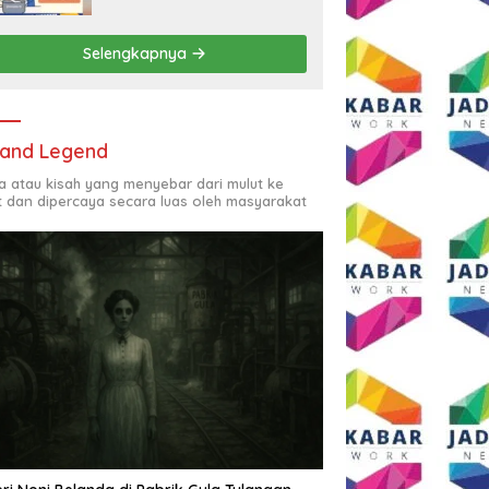
Rp2,5 Juta per Bulan
Selengkapnya
and Legend
ta atau kisah yang menyebar dari mulut ke
t dan dipercaya secara luas oleh masyarakat