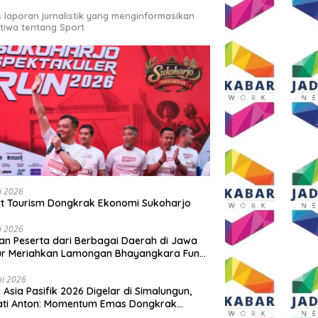
s laporan jurnalistik yang menginformasikan
stiwa tentang Sport
li 2026
t Tourism Dongkrak Ekonomi Sukoharjo
li 2026
an Peserta dari Berbagai Daerah di Jawa
ur Meriahkan Lamongan Bhayangkara Fun
 2026
ni 2026
y Asia Pasifik 2026 Digelar di Simalungun,
ati Anton: Momentum Emas Dongkrak
wisata dan Ekonomi Daerah