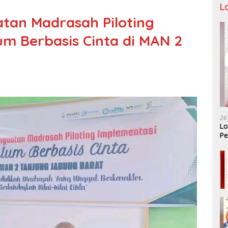
L
atan Madrasah Piloting
um Berbasis Cinta di MAN 2
26
Lo
Pe
Ar