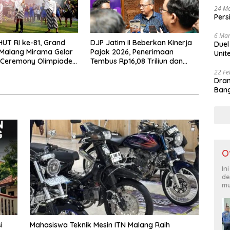
24 Me
Pers
6 Mar
UT RI ke-81, Grand
DJP Jatim II Beberkan Kinerja
Duel
Malang Mirama Gelar
Pajak 2026, Penerimaan
Unit
 Ceremony Olimpiade
Tembus Rp16,08 Triliun dan
an 2026
Tumbuh 25,04 Persen
22 Fe
Dram
Bang
O
In
de
mu
i
Mahasiswa Teknik Mesin ITN Malang Raih