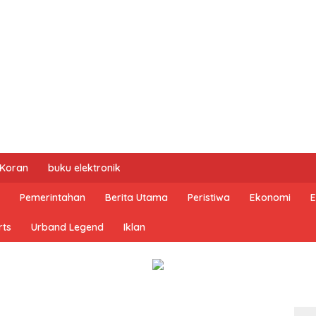
 Koran
buku elektronik
Pemerintahan
Berita Utama
Peristiwa
Ekonomi
E
rts
Urband Legend
Iklan