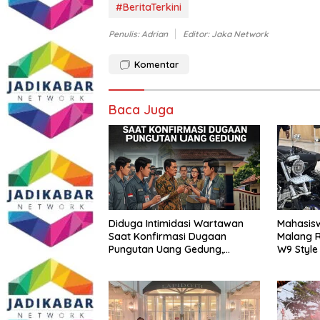
#BeritaTerkini
Penulis: Adrian
Editor: Jaka Network
Komentar
Baca Juga
Diduga Intimidasi Wartawan
Mahasisw
Saat Konfirmasi Dugaan
Malang R
Pungutan Uang Gedung,
W9 Style
Anggota Komite SMAN 1
Tumpang ,Ketua DPD IWOI
Buka suara