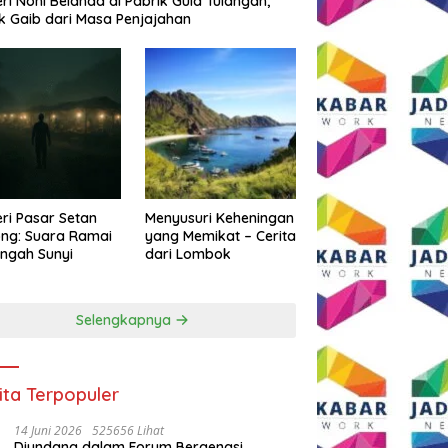
eri Noni Belanda di Pabrik Gula Tulangan,
k Gaib dari Masa Penjajahan
eri Pasar Setan
Menyusuri Keheningan
ng: Suara Ramai
yang Memikat – Cerita
engah Sunyi
dari Lombok
Selengkapnya
ita Terpopuler
14 Juni 2026
525656 Lihat
Diundang dalam Forum Bergengsi