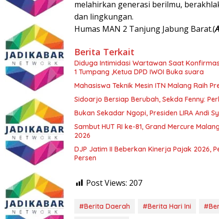
melahirkan generasi berilmu, berakhla
dan lingkungan.
Humas MAN 2 Tanjung Jabung Barat.(
Berita Terkait
Diduga Intimidasi Wartawan Saat Konfirm
1 Tumpang ,Ketua DPD IWOI Buka suara
Mahasiswa Teknik Mesin ITN Malang Raih Pre
Sidoarjo Bersiap Berubah, Sekda Fenny: Per
Bukan Sekadar Ngopi, Presiden LIRA Andi Sy
Sambut HUT RI ke-81, Grand Mercure Malan
2026
DJP Jatim II Beberkan Kinerja Pajak 2026, 
Persen
Post Views:
207
#Berita Daerah
#Berita Hari Ini
#Ber