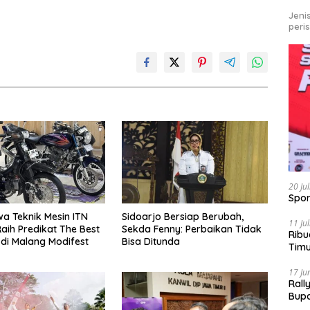
Jeni
peri
20 Ju
Spor
a Teknik Mesin ITN
Sidoarjo Bersiap Berubah,
11 Ju
aih Predikat The Best
Sekda Fenny: Perbaikan Tidak
Ribu
 di Malang Modifest
Bisa Ditunda
Tim
Bike
17 Ju
Rall
Bup
Pari