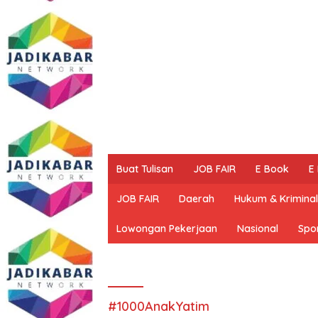
Buat Tulisan
JOB FAIR
E Book
E
JOB FAIR
Daerah
Hukum & Kriminal
Lowongan Pekerjaan
Nasional
Spo
#1000AnakYatim