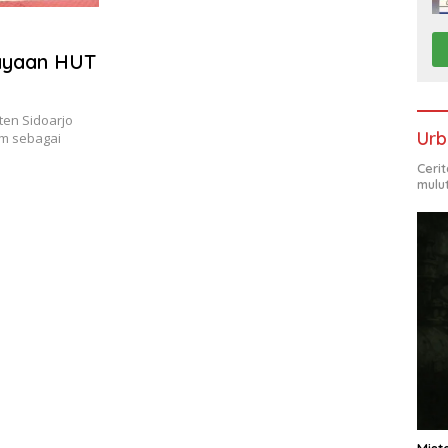
ayaan HUT
en Sidoarjo
Urb
im sebagai
Ceri
mulu