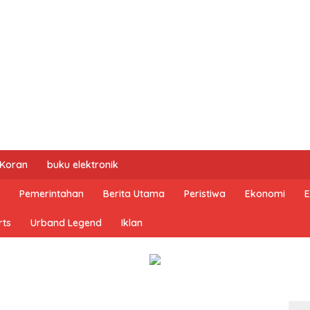
 Koran
buku elektronik
Pemerintahan
Berita Utama
Peristiwa
Ekonomi
E
rts
Urband Legend
Iklan