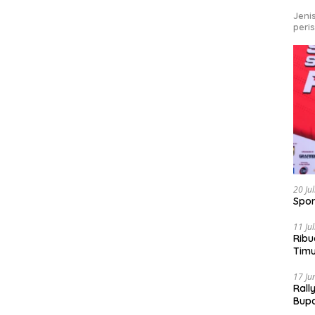
Jeni
peri
20 Ju
Spor
11 Ju
Ribu
Tim
Bike
17 Ju
Rall
Bup
Pari