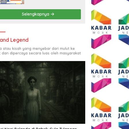
Rp2,5 Juta per Bulan
Selengkapnya
and Legend
ta atau kisah yang menyebar dari mulut ke
t dan dipercaya secara luas oleh masyarakat