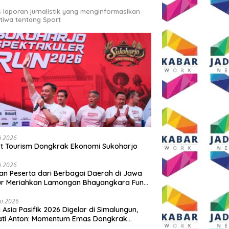
s laporan jurnalistik yang menginformasikan
stiwa tentang Sport
li 2026
t Tourism Dongkrak Ekonomi Sukoharjo
li 2026
an Peserta dari Berbagai Daerah di Jawa
ur Meriahkan Lamongan Bhayangkara Fun
 2026
ni 2026
y Asia Pasifik 2026 Digelar di Simalungun,
ati Anton: Momentum Emas Dongkrak
wisata dan Ekonomi Daerah