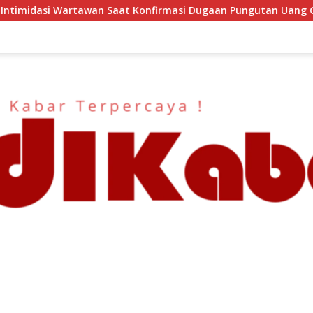
at Konfirmasi Dugaan Pungutan Uang Gedung, Anggota Komite