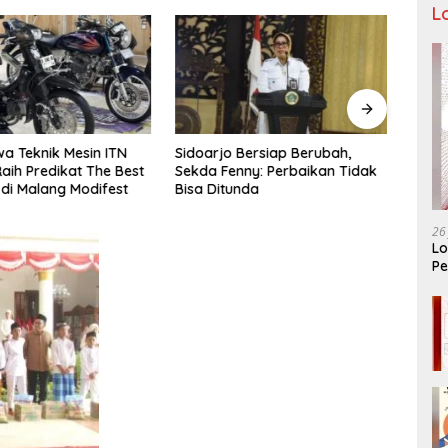
L
a Teknik Mesin ITN
Sidoarjo Bersiap Berubah,
Bukan
aih Predikat The Best
Sekda Fenny: Perbaikan Tidak
LIRA 
 di Malang Modifest
Bisa Ditunda
Konso
Organ
26
Lo
Pe
Ar