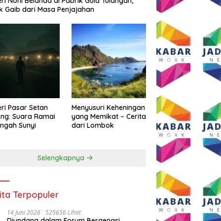
eri Noni Belanda di Pabrik Gula Tulangan,
k Gaib dari Masa Penjajahan
eri Pasar Setan
Menyusuri Keheningan
ng: Suara Ramai
yang Memikat – Cerita
engah Sunyi
dari Lombok
Selengkapnya
ita Terpopuler
14 Juni 2026
525656 Lihat
Diundang dalam Forum Bergengsi