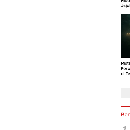
Mist
Jeja
Mist
Poro
di T
Ber
1