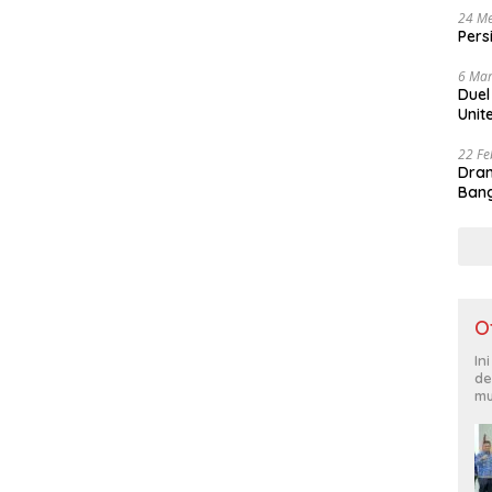
24 Me
Pers
6 Mar
Duel
Unit
22 Fe
Dram
Bang
O
In
de
mu