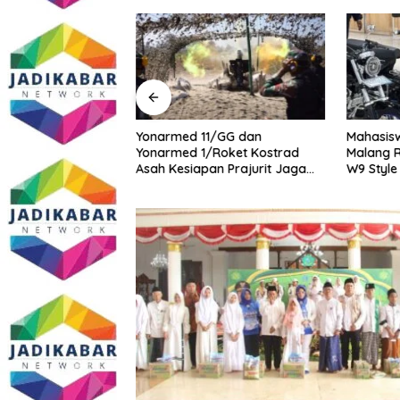
midasi Wartawan
Yonarmed 11/GG dan
Mahasisw
masi Dugaan
Yonarmed 1/Roket Kostrad
Malang R
ang Gedung,
Asah Kesiapan Prajurit Jaga
W9 Style
ite SMAN 1
Kedaulatan NKRI
tua DPD IWOI