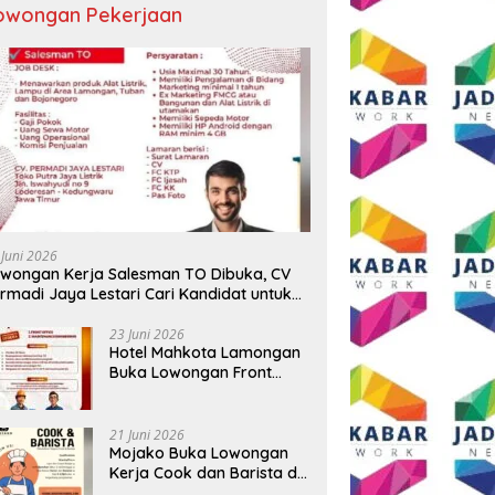
owongan Pekerjaan
 Sekadar Ngopi, Presiden
Sambut HUT RI ke-81, Grand
D
Andi Syafrani
Mercure Malang Mirama Gelar
P
lidasikan Kekuatan
Opening Ceremony Olimpiade
T
isasi di Malang
Agustusan 2026
T
 Juni 2026
wongan Kerja Salesman TO Dibuka, CV
rmadi Jaya Lestari Cari Kandidat untuk
ea Lamongan, Tuban, dan Bojonegoro
23 Juni 2026
Hotel Mahkota Lamongan
Buka Lowongan Front
Office dan Maintenance
Engineering, Simak
Syaratnya
21 Juni 2026
Mojako Buka Lowongan
Kerja Cook dan Barista di
Surabaya, Gaji Hingga