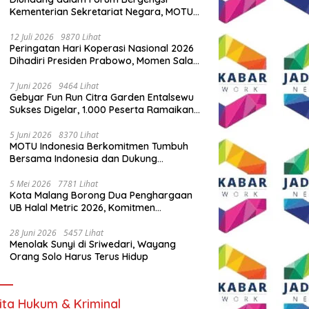
Kementerian Sekretariat Negara, MOTU
Indonesia Tunjukkan Komitmen untuk
Indonesia
12 Juli 2026
9870 Lihat
Peringatan Hari Koperasi Nasional 2026
Dihadiri Presiden Prabowo, Momen Salam
Komando Viral
7 Juni 2026
9464 Lihat
Gebyar Fun Run Citra Garden Entalsewu
Sukses Digelar, 1.000 Peserta Ramaikan
Ajang Hidup Sehat
5 Juni 2026
8370 Lihat
MOTU Indonesia Berkomitmen Tumbuh
Bersama Indonesia dan Dukung
Percepatan Kendaraan Listrik Nasional
5 Mei 2026
7781 Lihat
Kota Malang Borong Dua Penghargaan
UB Halal Metric 2026, Komitmen
Ekosistem Halal Kian Diperkuat
28 Juni 2026
5457 Lihat
Menolak Sunyi di Sriwedari, Wayang
Orang Solo Harus Terus Hidup
ita Hukum & Kriminal