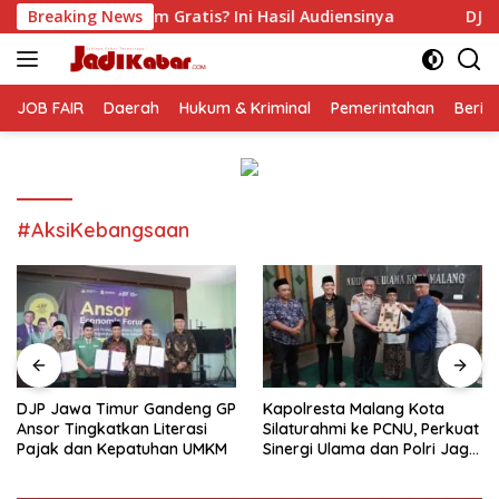
Langsung
ratis? Ini Hasil Audiensinya
Breaking News
DJP Jawa Timur Gandeng 
ke
konten
JOB FAIR
Daerah
Hukum & Kriminal
Pemerintahan
Berit
#AksiKebangsaan
DJP Jawa Timur Gandeng GP
Kapolresta Malang Kota
Ansor Tingkatkan Literasi
Silaturahmi ke PCNU, Perkuat
Pajak dan Kepatuhan UMKM
Sinergi Ulama dan Polri Jaga
Kamtibmas Khususnya
Persoalan Sosial