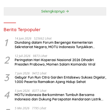
Selengkapnya
Berita Terpopuler
1
14 Juni 2026
525662 Lihat
Diundang dalam Forum Bergengsi Kementerian
Sekretariat Negara, MOTU Indonesia Tunjukkan
Komitmen untuk Indonesia
2
12 Juli 2026
9873 Lihat
Peringatan Hari Koperasi Nasional 2026 Dihadiri
Presiden Prabowo, Momen Salam Komando Viral
3
7 Juni 2026
9472 Lihat
Gebyar Fun Run Citra Garden Entalsewu Sukses Digelar,
1.000 Peserta Ramaikan Ajang Hidup Sehat
4
5 Juni 2026
8377 Lihat
MOTU Indonesia Berkomitmen Tumbuh Bersama
Indonesia dan Dukung Percepatan Kendaraan Listrik
Nasional
5 Mei 2026
7795 Lihat