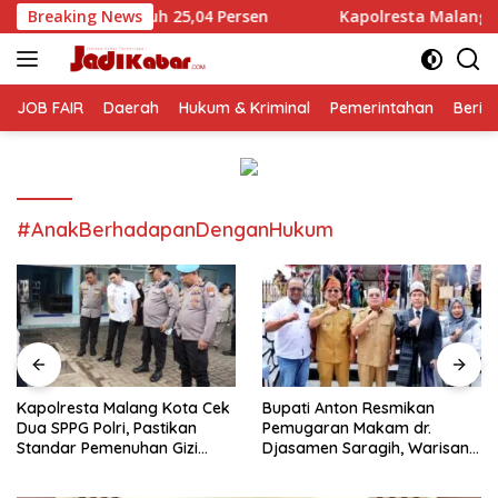
Langsung
 25,04 Persen
Breaking News
Kapolresta Malang Kota Cek Dua SPPG Pol
ke
konten
JOB FAIR
Daerah
Hukum & Kriminal
Pemerintahan
Berit
#AnakBerhadapanDenganHukum
Kapolresta Malang Kota Cek
Bupati Anton Resmikan
Dua SPPG Polri, Pastikan
Pemugaran Makam dr.
Standar Pemenuhan Gizi
Djasamen Saragih, Warisan
hingga Pengelolaan Limbah
Dokter Pertama Simalungun
Berjalan Optimal
Diabadikan untuk Generasi