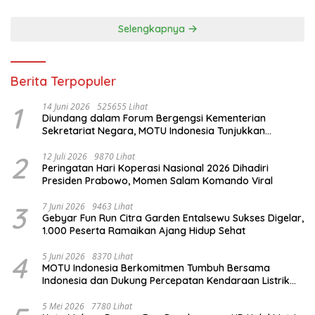
Selengkapnya
Berita Terpopuler
1
14 Juni 2026
525655 Lihat
Diundang dalam Forum Bergengsi Kementerian
Sekretariat Negara, MOTU Indonesia Tunjukkan
Komitmen untuk Indonesia
2
12 Juli 2026
9870 Lihat
Peringatan Hari Koperasi Nasional 2026 Dihadiri
Presiden Prabowo, Momen Salam Komando Viral
3
7 Juni 2026
9463 Lihat
Gebyar Fun Run Citra Garden Entalsewu Sukses Digelar,
1.000 Peserta Ramaikan Ajang Hidup Sehat
4
5 Juni 2026
8370 Lihat
MOTU Indonesia Berkomitmen Tumbuh Bersama
Indonesia dan Dukung Percepatan Kendaraan Listrik
Nasional
5 Mei 2026
7780 Lihat