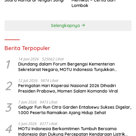
Lombok
Selengkapnya
Berita Terpopuler
1
14 Juni 2026
525662 Lihat
Diundang dalam Forum Bergengsi Kementerian
Sekretariat Negara, MOTU Indonesia Tunjukkan
Komitmen untuk Indonesia
2
12 Juli 2026
9874 Lihat
Peringatan Hari Koperasi Nasional 2026 Dihadiri
Presiden Prabowo, Momen Salam Komando Viral
3
7 Juni 2026
9473 Lihat
Gebyar Fun Run Citra Garden Entalsewu Sukses Digelar,
1.000 Peserta Ramaikan Ajang Hidup Sehat
4
5 Juni 2026
8377 Lihat
MOTU Indonesia Berkomitmen Tumbuh Bersama
Indonesia dan Dukung Percepatan Kendaraan Listrik