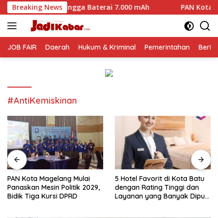
Langsung
hingga Baterai 7.000 mAh
Breaking News
PAN Kota Magelang Mulai Pana
ke
konten
JOB FAIR
Daerah
Hukum & Kriminal
Pemerintahan
Berit
#AntiKemiskinan
PAN Kota Magelang Mulai
5 Hotel Favorit di Kota Batu
Panaskan Mesin Politik 2029,
dengan Rating Tinggi dan
Bidik Tiga Kursi DPRD
Layanan yang Banyak Dipuji
Pengunjung