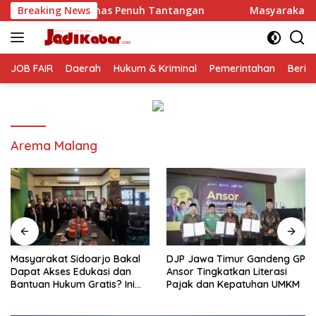
Langsung
kemas Penuh Tantangan
Breaking News
Masyarakat Sidoarjo Bakal Dapat
ke
konten
JOB FAIR
Daerah
Hukum & Kriminal
Pemerintahan
Berit
Arema Malang
Masyarakat Sidoarjo Bakal
DJP Jawa Timur Gandeng GP
Dapat Akses Edukasi dan
Ansor Tingkatkan Literasi
Bantuan Hukum Gratis? Ini
Pajak dan Kepatuhan UMKM
Hasil Audiensinya