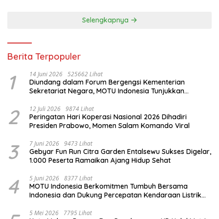
Selengkapnya
Berita Terpopuler
1
14 Juni 2026
525662 Lihat
Diundang dalam Forum Bergengsi Kementerian
Sekretariat Negara, MOTU Indonesia Tunjukkan
Komitmen untuk Indonesia
2
12 Juli 2026
9874 Lihat
Peringatan Hari Koperasi Nasional 2026 Dihadiri
Presiden Prabowo, Momen Salam Komando Viral
3
7 Juni 2026
9473 Lihat
Gebyar Fun Run Citra Garden Entalsewu Sukses Digelar,
1.000 Peserta Ramaikan Ajang Hidup Sehat
4
5 Juni 2026
8377 Lihat
MOTU Indonesia Berkomitmen Tumbuh Bersama
Indonesia dan Dukung Percepatan Kendaraan Listrik
Nasional
5 Mei 2026
7795 Lihat