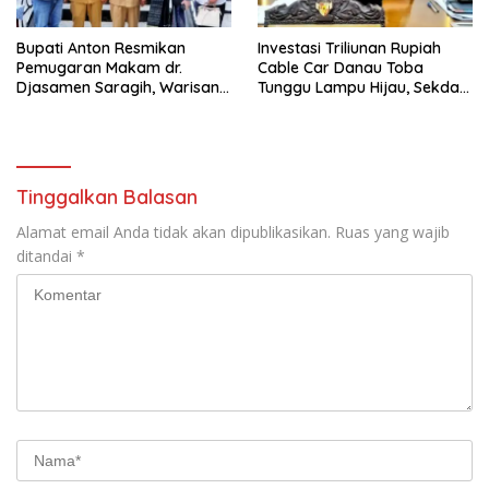
Bupati Anton Resmikan
Investasi Triliunan Rupiah
Pemugaran Makam dr.
Cable Car Danau Toba
Djasamen Saragih, Warisan
Tunggu Lampu Hijau, Sekda
Dokter Pertama Simalungun
Simalungun: Kami Dukung,
Diabadikan untuk Generasi
Tapi Harus Taat Aturan
Mendatang
Tinggalkan Balasan
Alamat email Anda tidak akan dipublikasikan.
Ruas yang wajib
ditandai
*