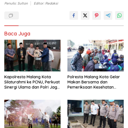
Penulis: Sulton
Editor: Redaksi
Baca Juga
Kapolresta Malang Kota
Polresta Malang Kota Gelar
Silaturahmi ke PCNU, Perkuat
Makan Bersama dan
Sinergi Ulama dan Polri Jaga
Pemeriksaan Kesehatan
Kamtibmas Khususnya
Gratis, Perkuat Pelayanan
Persoalan Sosial
untuk Masyarakat