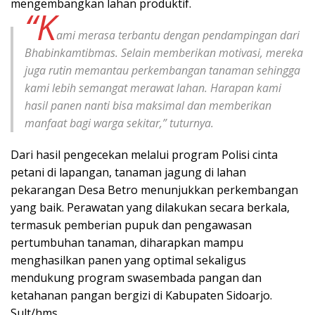
mengembangkan lahan produktif.
“K
ami merasa terbantu dengan pendampingan dari
Bhabinkamtibmas. Selain memberikan motivasi, mereka
juga rutin memantau perkembangan tanaman sehingga
kami lebih semangat merawat lahan. Harapan kami
hasil panen nanti bisa maksimal dan memberikan
manfaat bagi warga sekitar,” tuturnya.
Dari hasil pengecekan melalui program Polisi cinta
petani di lapangan, tanaman jagung di lahan
pekarangan Desa Betro menunjukkan perkembangan
yang baik. Perawatan yang dilakukan secara berkala,
termasuk pemberian pupuk dan pengawasan
pertumbuhan tanaman, diharapkan mampu
menghasilkan panen yang optimal sekaligus
mendukung program swasembada pangan dan
ketahanan pangan bergizi di Kabupaten Sidoarjo.
Sult/hms