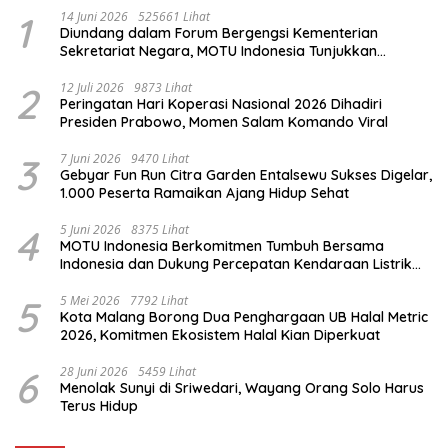
1
14 Juni 2026
525661 Lihat
Diundang dalam Forum Bergengsi Kementerian
Sekretariat Negara, MOTU Indonesia Tunjukkan
Komitmen untuk Indonesia
2
12 Juli 2026
9873 Lihat
Peringatan Hari Koperasi Nasional 2026 Dihadiri
Presiden Prabowo, Momen Salam Komando Viral
3
7 Juni 2026
9470 Lihat
Gebyar Fun Run Citra Garden Entalsewu Sukses Digelar,
1.000 Peserta Ramaikan Ajang Hidup Sehat
4
5 Juni 2026
8375 Lihat
MOTU Indonesia Berkomitmen Tumbuh Bersama
Indonesia dan Dukung Percepatan Kendaraan Listrik
Nasional
5
5 Mei 2026
7792 Lihat
Kota Malang Borong Dua Penghargaan UB Halal Metric
2026, Komitmen Ekosistem Halal Kian Diperkuat
6
28 Juni 2026
5459 Lihat
Menolak Sunyi di Sriwedari, Wayang Orang Solo Harus
Terus Hidup