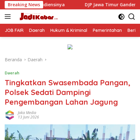
Langsung
ya
Breaking News
DJP Jawa Timur Gandeng GP Ansor Tingkatkan Liter
ke
konten
JOB FAIR
Daerah
Hukum & Kriminal
Pemerintahan
Berit
Beranda
Daerah
Daerah
Tingkatkan Swasembada Pangan,
Polsek Sedati Dampingi
Pengembangan Lahan Jagung
Jaka Media
13 Juni 2026