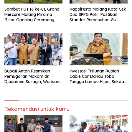
Sambut HUT RI ke-81, Grand
Kapolresta Malang Kota Cek
Mercure Malang Mirama
Dua SPPG Polri, Pastikan
Gelar Opening Ceremony
Standar Pemenuhan Gizi
Olimpiade Agustusan 2026
hingga Pengelolaan Limbah
Berjalan Optimal
Bupati Anton Resmikan
Investasi Triliunan Rupiah
Pemugaran Makam dr.
Cable Car Danau Toba
Djasamen Saragih, Warisan
Tunggu Lampu Hijau, Sekda
Dokter Pertama Simalungun
Simalungun: Kami Dukung,
Diabadikan untuk Generasi
Tapi Harus Taat Aturan
Mendatang
Rekomendasi untuk kamu