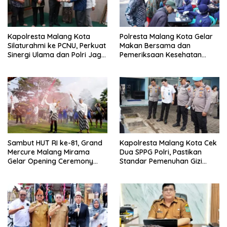
Kapolresta Malang Kota
Polresta Malang Kota Gelar
Silaturahmi ke PCNU, Perkuat
Makan Bersama dan
Sinergi Ulama dan Polri Jaga
Pemeriksaan Kesehatan
Kamtibmas Khususnya
Gratis, Perkuat Pelayanan
Persoalan Sosial
untuk Masyarakat
Sambut HUT RI ke-81, Grand
Kapolresta Malang Kota Cek
Mercure Malang Mirama
Dua SPPG Polri, Pastikan
Gelar Opening Ceremony
Standar Pemenuhan Gizi
Olimpiade Agustusan 2026
hingga Pengelolaan Limbah
Berjalan Optimal