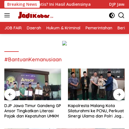
Langsung
 Ini Hasil Audiensinya
Breaking News
DJP Jawa Timur Gandeng GP An
ke
konten
JOB FAIR
Daerah
Hukum & Kriminal
Pemerintahan
Berit
#BantuanKemanusiaan
DJP Jawa Timur Gandeng GP
Kapolresta Malang Kota
Ansor Tingkatkan Literasi
Silaturahmi ke PCNU, Perkuat
Pajak dan Kepatuhan UMKM
Sinergi Ulama dan Polri Jaga
Kamtibmas Khususnya
Persoalan Sosial