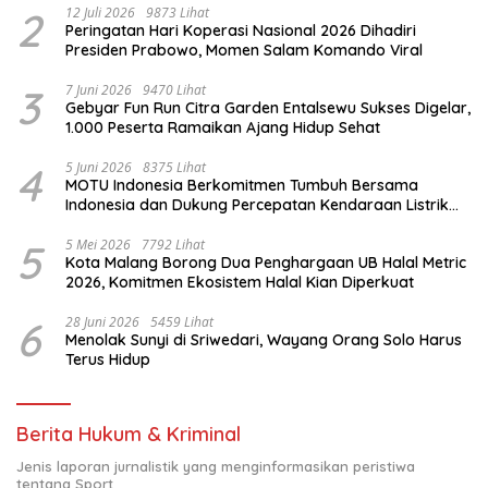
2
12 Juli 2026
9873 Lihat
Peringatan Hari Koperasi Nasional 2026 Dihadiri
Presiden Prabowo, Momen Salam Komando Viral
3
7 Juni 2026
9470 Lihat
Gebyar Fun Run Citra Garden Entalsewu Sukses Digelar,
1.000 Peserta Ramaikan Ajang Hidup Sehat
4
5 Juni 2026
8375 Lihat
MOTU Indonesia Berkomitmen Tumbuh Bersama
Indonesia dan Dukung Percepatan Kendaraan Listrik
Nasional
5
5 Mei 2026
7792 Lihat
Kota Malang Borong Dua Penghargaan UB Halal Metric
2026, Komitmen Ekosistem Halal Kian Diperkuat
6
28 Juni 2026
5459 Lihat
Menolak Sunyi di Sriwedari, Wayang Orang Solo Harus
Terus Hidup
Berita Hukum & Kriminal
Jenis laporan jurnalistik yang menginformasikan peristiwa
tentang Sport