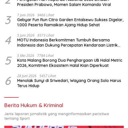
Presiden Prabowo, Momen Salam Komando Viral
3
7 Juni 2026
9466 Lihat
Gebyar Fun Run Citra Garden Entalsewu Sukses Digelar,
1.000 Peserta Ramaikan Ajang Hidup Sehat
4
5 Juni 2026
8373 Lihat
MOTU Indonesia Berkomitmen Tumbuh Bersama
Indonesia dan Dukung Percepatan Kendaraan Listrik
Nasional
5
5 Mei 2026
7784 Lihat
Kota Malang Borong Dua Penghargaan UB Halal Metric
2026, Komitmen Ekosistem Halal Kian Diperkuat
6
28 Juni 2026
5457 Lihat
Menolak Sunyi di Sriwedari, Wayang Orang Solo Harus
Terus Hidup
Berita Hukum & Kriminal
Jenis laporan jurnalistik yang menginformasikan peristiwa
tentang Sport