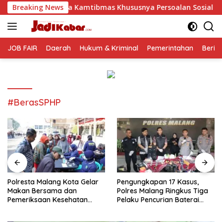
Langsung
amtibmas Khususnya Persoalan Sosial
Breaking News
Polresta Malang 
ke
konten
JOB FAIR
Daerah
Hukum & Kriminal
Pemerintahan
Berit
#BerasSPHP
Polresta Malang Kota Gelar
Pengungkapan 17 Kasus,
Makan Bersama dan
Polres Malang Ringkus Tiga
Pemeriksaan Kesehatan
Pelaku Pencurian Baterai
Gratis, Perkuat Pelayanan
Tower Telekomunikasi
untuk Masyarakat