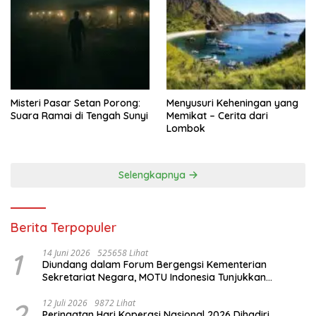
Misteri Pasar Setan Porong:
Menyusuri Keheningan yang
Suara Ramai di Tengah Sunyi
Memikat – Cerita dari
Lombok
Selengkapnya
Berita Terpopuler
1
14 Juni 2026
525658 Lihat
Diundang dalam Forum Bergengsi Kementerian
Sekretariat Negara, MOTU Indonesia Tunjukkan
Komitmen untuk Indonesia
2
12 Juli 2026
9872 Lihat
Peringatan Hari Koperasi Nasional 2026 Dihadiri