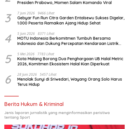
Presiden Prabowo, Momen Salam Komando Viral
3
7 Juni 2026
9466 Lihat
Gebyar Fun Run Citra Garden Entalsewu Sukses Digelar,
1.000 Peserta Ramaikan Ajang Hidup Sehat
4
5 Juni 2026
8371 Lihat
MOTU Indonesia Berkomitmen Tumbuh Bersama
Indonesia dan Dukung Percepatan Kendaraan Listrik
Nasional
5
5 Mei 2026
7783 Lihat
Kota Malang Borong Dua Penghargaan UB Halal Metric
2026, Komitmen Ekosistem Halal Kian Diperkuat
6
28 Juni 2026
5457 Lihat
Menolak Sunyi di Sriwedari, Wayang Orang Solo Harus
Terus Hidup
Berita Hukum & Kriminal
Jenis laporan jurnalistik yang menginformasikan peristiwa
tentang Sport