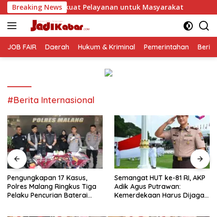
Langsung
t Pelayanan untuk Masyarakat
Breaking News
Pengungkapan 17 Kasus, 
ke
konten
JOB FAIR
Daerah
Hukum & Kriminal
Pemerintahan
Berit
#Berita Internasional
Pengungkapan 17 Kasus,
Semangat HUT ke-81 RI, AKP
Polres Malang Ringkus Tiga
Adik Agus Putrawan:
Pelaku Pencurian Baterai
Kemerdekaan Harus Dijaga
Tower Telekomunikasi
dengan Integritas dan
Perang Melawan Narkoba