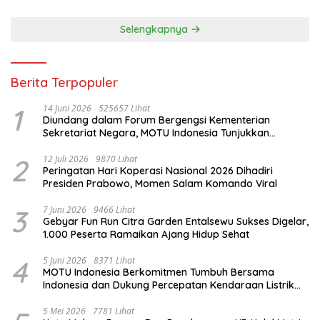
Selengkapnya
Berita Terpopuler
1
14 Juni 2026
525657 Lihat
Diundang dalam Forum Bergengsi Kementerian
Sekretariat Negara, MOTU Indonesia Tunjukkan
Komitmen untuk Indonesia
2
12 Juli 2026
9870 Lihat
Peringatan Hari Koperasi Nasional 2026 Dihadiri
Presiden Prabowo, Momen Salam Komando Viral
3
7 Juni 2026
9466 Lihat
Gebyar Fun Run Citra Garden Entalsewu Sukses Digelar,
1.000 Peserta Ramaikan Ajang Hidup Sehat
4
5 Juni 2026
8371 Lihat
MOTU Indonesia Berkomitmen Tumbuh Bersama
Indonesia dan Dukung Percepatan Kendaraan Listrik
Nasional
5 Mei 2026
7781 Lihat