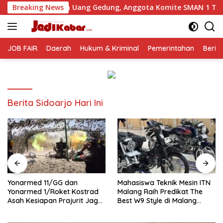
Langsung
tan Uang Gedung, Anggota Komite SMAN 1 Tumpang ,Ketua DPD
Breaking News
ke
konten
JOB FAIR
Daerah
Hukum & Kriminal
Pemerintahan
Berit
Berita Sidoarjo Hari Ini
Yonarmed 11/GG dan
Mahasiswa Teknik Mesin ITN
Yonarmed 1/Roket Kostrad
Malang Raih Predikat The
Asah Kesiapan Prajurit Jaga
Best W9 Style di Malang
Kedaulatan NKRI
Modifest