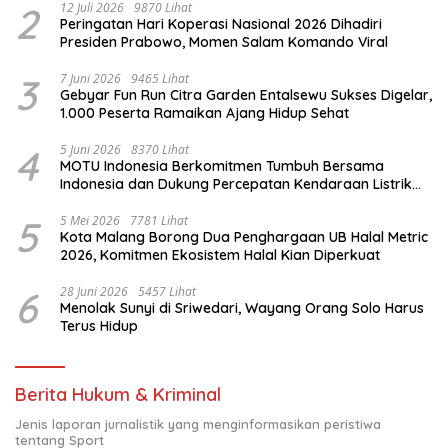
2
12 Juli 2026
9870 Lihat
Peringatan Hari Koperasi Nasional 2026 Dihadiri
Presiden Prabowo, Momen Salam Komando Viral
3
7 Juni 2026
9465 Lihat
Gebyar Fun Run Citra Garden Entalsewu Sukses Digelar,
1.000 Peserta Ramaikan Ajang Hidup Sehat
4
5 Juni 2026
8370 Lihat
MOTU Indonesia Berkomitmen Tumbuh Bersama
Indonesia dan Dukung Percepatan Kendaraan Listrik
Nasional
5
5 Mei 2026
7781 Lihat
Kota Malang Borong Dua Penghargaan UB Halal Metric
2026, Komitmen Ekosistem Halal Kian Diperkuat
6
28 Juni 2026
5457 Lihat
Menolak Sunyi di Sriwedari, Wayang Orang Solo Harus
Terus Hidup
Berita Hukum & Kriminal
Jenis laporan jurnalistik yang menginformasikan peristiwa
tentang Sport