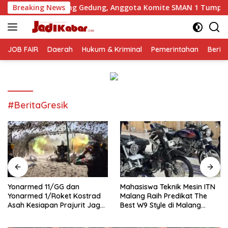
Langsung
n Uang Gedung, Anggota Komite SMAN 1 Tumpang ,Ketua DPD I
Breaking News
ke
konten
JOB FAIR
Daerah
Hukum & Kriminal
Pemerintahan
Berit
#BeritaGresik
Yonarmed 11/GG dan
Mahasiswa Teknik Mesin ITN
Yonarmed 1/Roket Kostrad
Malang Raih Predikat The
Asah Kesiapan Prajurit Jaga
Best W9 Style di Malang
Kedaulatan NKRI
Modifest