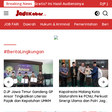
Langsung
tis? Ini Hasil Audiensinya
Breaking News
DJP Jawa Timur Gandeng GP
ke
konten
JOB FAIR
Daerah
Hukum & Kriminal
Pemerintahan
Berit
#BeritaLingkungan
DJP Jawa Timur Gandeng GP
Kapolresta Malang Kota
Ansor Tingkatkan Literasi
Silaturahmi ke PCNU, Perkuat
Pajak dan Kepatuhan UMKM
Sinergi Ulama dan Polri Jaga
Kamtibmas Khususnya
Persoalan Sosial