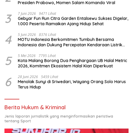
Presiden Prabowo, Momen Salam Komando Viral
3
7 Juni 2026
9471 Lihat
Gebyar Fun Run Citra Garden Entalsewu Sukses Digelar,
1.000 Peserta Ramaikan Ajang Hidup Sehat
4
5 Juni 2026
8376 Lihat
MOTU Indonesia Berkomitmen Tumbuh Bersama
Indonesia dan Dukung Percepatan Kendaraan Listrik
Nasional
5
5 Mei 2026
7795 Lihat
Kota Malang Borong Dua Penghargaan UB Halal Metric
2026, Komitmen Ekosistem Halal Kian Diperkuat
6
28 Juni 2026
5459 Lihat
Menolak Sunyi di Sriwedari, Wayang Orang Solo Harus
Terus Hidup
Berita Hukum & Kriminal
Jenis laporan jurnalistik yang menginformasikan peristiwa
tentang Sport