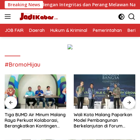
Langsung
an Integritas dan Perang Melawan Narkoba
Breaking News
Tiga BUMD 
ke
konten
JOB FAIR
Daerah
Hukum & Kriminal
Pemerintahan
Berit
#BromoHijau
Tiga BUMD Air Minum Malang
Wali Kota Malang Paparkan
Raya Perkuat Kolaborasi,
Model Pembangunan
Berangkatkan Kontingen
Berkelanjutan di Forum
Menuju Seleksi Atlet
Nasional Bangun Bangsa
PORPAMNAS IX 2026
Conference 2026