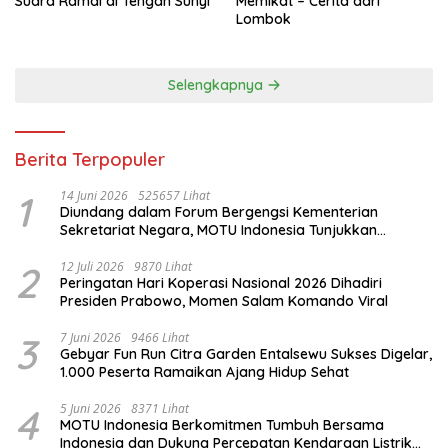
Suara Ramai di Tengah Sunyi
Memikat – Cerita dari
Lombok
Selengkapnya
Berita Terpopuler
1
14 Juni 2026
525657 Lihat
Diundang dalam Forum Bergengsi Kementerian
Sekretariat Negara, MOTU Indonesia Tunjukkan
Komitmen untuk Indonesia
2
12 Juli 2026
9870 Lihat
Peringatan Hari Koperasi Nasional 2026 Dihadiri
Presiden Prabowo, Momen Salam Komando Viral
3
7 Juni 2026
9466 Lihat
Gebyar Fun Run Citra Garden Entalsewu Sukses Digelar,
1.000 Peserta Ramaikan Ajang Hidup Sehat
4
5 Juni 2026
8371 Lihat
MOTU Indonesia Berkomitmen Tumbuh Bersama
Indonesia dan Dukung Percepatan Kendaraan Listrik