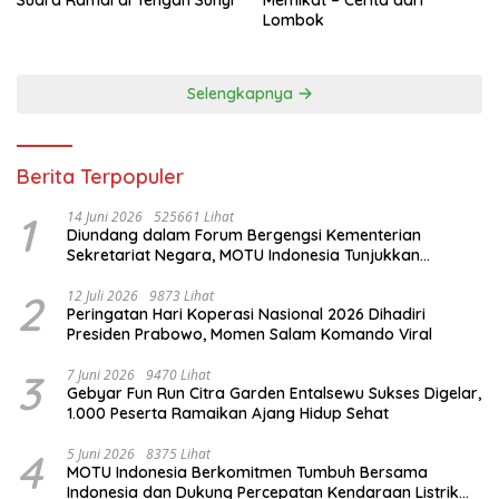
Suara Ramai di Tengah Sunyi
Memikat – Cerita dari
Lombok
Selengkapnya
Berita Terpopuler
1
14 Juni 2026
525661 Lihat
Diundang dalam Forum Bergengsi Kementerian
Sekretariat Negara, MOTU Indonesia Tunjukkan
Komitmen untuk Indonesia
2
12 Juli 2026
9873 Lihat
Peringatan Hari Koperasi Nasional 2026 Dihadiri
Presiden Prabowo, Momen Salam Komando Viral
3
7 Juni 2026
9470 Lihat
Gebyar Fun Run Citra Garden Entalsewu Sukses Digelar,
1.000 Peserta Ramaikan Ajang Hidup Sehat
4
5 Juni 2026
8375 Lihat
MOTU Indonesia Berkomitmen Tumbuh Bersama
Indonesia dan Dukung Percepatan Kendaraan Listrik