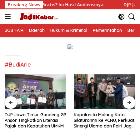
Langsung
s? Ini Hasil Audiensinya
Breaking News
DJP Jawa Timur Gandeng GP 
ke
konten
JOB FAIR
Daerah
Hukum & Kriminal
Pemerintahan
Berit
#BudiArie
DJP Jawa Timur Gandeng GP
Kapolresta Malang Kota
Ansor Tingkatkan Literasi
Silaturahmi ke PCNU, Perkuat
Pajak dan Kepatuhan UMKM
Sinergi Ulama dan Polri Jaga
Kamtibmas Khususnya
Persoalan Sosial