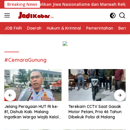
Langsung
balikan Jiwa Nasionalisme dan Marwah Religius
Breaking News
Jelang P
ke
konten
JOB FAIR
Daerah
Hukum & Kriminal
Pemerintahan
Berit
#CemaraGunung
Jelang Perayaan HUT RI ke-
Terekam CCTV Saat Gasak
81, Dishub Kab. Malang
Motor Petani, Pria 46 Tahun
Ingatkan Warga Wajib Kelola
Dibekuk Polisi di Malang
Izin Penutupan Jalan