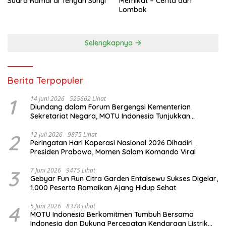
Suara Ramai di Tengah Sunyi
Memikat – Cerita dari
Lombok
Selengkapnya
Berita Terpopuler
1
14 Juni 2026
525662 Lihat
Diundang dalam Forum Bergengsi Kementerian
Sekretariat Negara, MOTU Indonesia Tunjukkan
Komitmen untuk Indonesia
2
12 Juli 2026
9875 Lihat
Peringatan Hari Koperasi Nasional 2026 Dihadiri
Presiden Prabowo, Momen Salam Komando Viral
3
7 Juni 2026
9475 Lihat
Gebyar Fun Run Citra Garden Entalsewu Sukses Digelar,
1.000 Peserta Ramaikan Ajang Hidup Sehat
4
5 Juni 2026
8378 Lihat
MOTU Indonesia Berkomitmen Tumbuh Bersama
Indonesia dan Dukung Percepatan Kendaraan Listrik