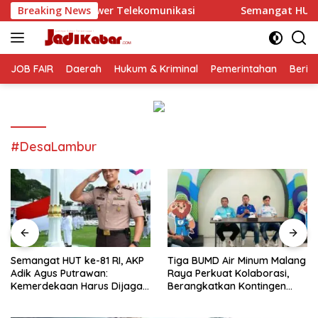
Langsung
Telekomunikasi
Breaking News
Semangat HUT ke-81 RI, AKP Adik Agus 
ke
konten
JOB FAIR
Daerah
Hukum & Kriminal
Pemerintahan
Berit
#DesaLambur
Semangat HUT ke-81 RI, AKP
Tiga BUMD Air Minum Malang
Adik Agus Putrawan:
Raya Perkuat Kolaborasi,
Kemerdekaan Harus Dijaga
Berangkatkan Kontingen
dengan Integritas dan
Menuju Seleksi Atlet
Perang Melawan Narkoba
PORPAMNAS IX 2026