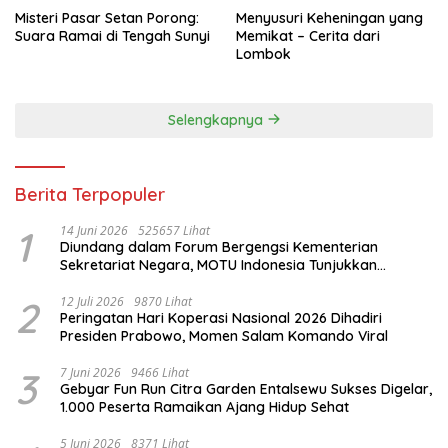
Misteri Pasar Setan Porong:
Menyusuri Keheningan yang
Suara Ramai di Tengah Sunyi
Memikat – Cerita dari
Lombok
Selengkapnya
Berita Terpopuler
1
14 Juni 2026
525657 Lihat
Diundang dalam Forum Bergengsi Kementerian
Sekretariat Negara, MOTU Indonesia Tunjukkan
Komitmen untuk Indonesia
2
12 Juli 2026
9870 Lihat
Peringatan Hari Koperasi Nasional 2026 Dihadiri
Presiden Prabowo, Momen Salam Komando Viral
3
7 Juni 2026
9466 Lihat
Gebyar Fun Run Citra Garden Entalsewu Sukses Digelar,
1.000 Peserta Ramaikan Ajang Hidup Sehat
5 Juni 2026
8371 Lihat