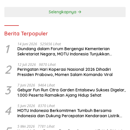
Selengkapnya
Berita Terpopuler
1
14 Juni 2026
525656 Lihat
Diundang dalam Forum Bergengsi Kementerian
Sekretariat Negara, MOTU Indonesia Tunjukkan
Komitmen untuk Indonesia
2
12 Juli 2026
9870 Lihat
Peringatan Hari Koperasi Nasional 2026 Dihadiri
Presiden Prabowo, Momen Salam Komando Viral
3
7 Juni 2026
9464 Lihat
Gebyar Fun Run Citra Garden Entalsewu Sukses Digelar,
1.000 Peserta Ramaikan Ajang Hidup Sehat
4
5 Juni 2026
8370 Lihat
MOTU Indonesia Berkomitmen Tumbuh Bersama
Indonesia dan Dukung Percepatan Kendaraan Listrik
Nasional
5 Mei 2026
7781 Lihat