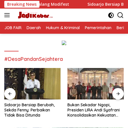
Langsung
Malang Modifest
Breaking News
Sidoarjo Bersiap Berubah, Sekda Fenny
ke
konten
JOB FAIR
Daerah
Hukum & Kriminal
Pemerintahan
Berit
#DesaPandanSejahtera
Sidoarjo Bersiap Berubah,
Bukan Sekadar Ngopi,
Sekda Fenny: Perbaikan
Presiden LIRA Andi Syafrani
Tidak Bisa Ditunda
Konsolidasikan Kekuatan
Organisasi di Malang