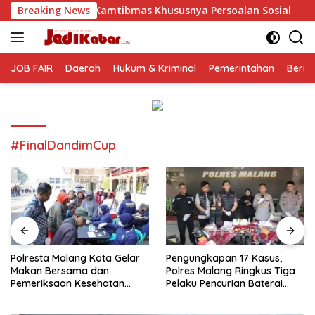
Langsung
mtibmas Khususnya Persoalan Sosial
Breaking News
Polresta Malang K
ke
konten
JOB FAIR
Daerah
Hukum & Kriminal
Pemerintahan
Berit
#FinalDandimCup
Polresta Malang Kota Gelar
Pengungkapan 17 Kasus,
Makan Bersama dan
Polres Malang Ringkus Tiga
Pemeriksaan Kesehatan
Pelaku Pencurian Baterai
Gratis, Perkuat Pelayanan
Tower Telekomunikasi
untuk Masyarakat