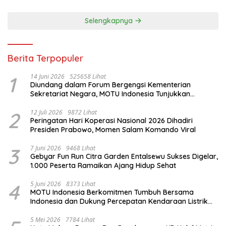
Selengkapnya
Berita Terpopuler
1
14 Juni 2026
525658 Lihat
Diundang dalam Forum Bergengsi Kementerian
Sekretariat Negara, MOTU Indonesia Tunjukkan
Komitmen untuk Indonesia
2
12 Juli 2026
9872 Lihat
Peringatan Hari Koperasi Nasional 2026 Dihadiri
Presiden Prabowo, Momen Salam Komando Viral
3
7 Juni 2026
9468 Lihat
Gebyar Fun Run Citra Garden Entalsewu Sukses Digelar,
1.000 Peserta Ramaikan Ajang Hidup Sehat
4
5 Juni 2026
8373 Lihat
MOTU Indonesia Berkomitmen Tumbuh Bersama
Indonesia dan Dukung Percepatan Kendaraan Listrik
Nasional
5 Mei 2026
7784 Lihat