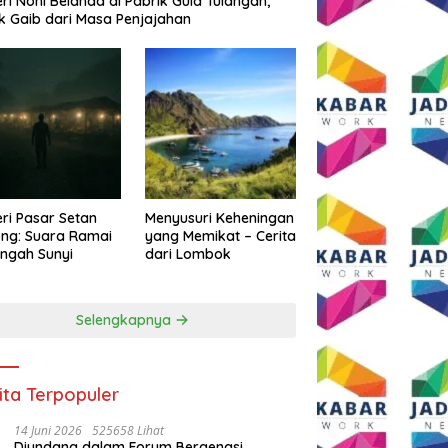
eri Noni Belanda di Pabrik Gula Tulangan,
k Gaib dari Masa Penjajahan
eri Pasar Setan
Menyusuri Keheningan
ng: Suara Ramai
yang Memikat – Cerita
engah Sunyi
dari Lombok
Selengkapnya
ita Terpopuler
14 Juni 2026
525658 Lihat
Diundang dalam Forum Bergengsi