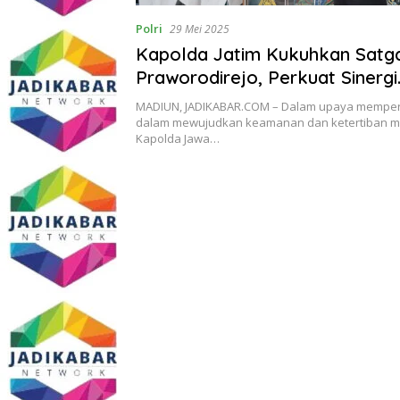
Polri
29 Mei 2025
Kapolda Jatim Kukuhkan Satg
Praworodirejo, Perkuat Sinergi
Keamanan Jelang 1 Suro di Ko
MADIUN, JADIKABAR.COM – Dalam upaya mempere
dalam mewujudkan keamanan dan ketertiban m
Kapolda Jawa…