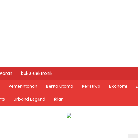
 Koran
buku elektronik
Pemerintahan
Berita Utama
Peristiwa
Ekonomi
E
rts
Urband Legend
Iklan