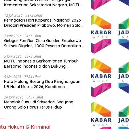
Kementerian Sekretariat Negara, MOTU
Indonesia Tunjukkan Komitmen untuk
Indonesia
12 Juli 2026
9872 Lihat
Peringatan Hari Koperasi Nasional 2026
Dihadiri Presiden Prabowo, Momen Salam
Komando Viral
7 Juni 2026
9466 Lihat
Gebyar Fun Run Citra Garden Entalsewu
Sukses Digelar, 1.000 Peserta Ramaikan
Ajang Hidup Sehat
5 Juni 2026
8373 Lihat
MOTU Indonesia Berkomitmen Tumbuh
Bersama Indonesia dan Dukung
Percepatan Kendaraan Listrik Nasional
5 Mei 2026
7784 Lihat
Kota Malang Borong Dua Penghargaan
UB Halal Metric 2026, Komitmen
Ekosistem Halal Kian Diperkuat
28 Juni 2026
5457 Lihat
Menolak Sunyi di Sriwedari, Wayang
Orang Solo Harus Terus Hidup
ita Hukum & Kriminal