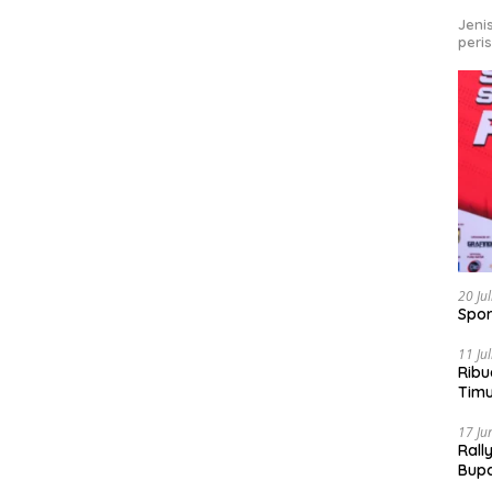
Jeni
peri
20 Ju
Spor
11 Ju
Ribu
Tim
Bike
17 Ju
Rall
Bup
Pari