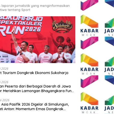
s laporan jurnalistik yang menginformasikan
stiwa tentang Sport
li 2026
t Tourism Dongkrak Ekonomi Sukoharjo
li 2026
an Peserta dari Berbagai Daerah di Jawa
ur Meriahkan Lamongan Bhayangkara Fun
 2026
ni 2026
y Asia Pasifik 2026 Digelar di Simalungun,
ati Anton: Momentum Emas Dongkrak
wisata dan Ekonomi Daerah