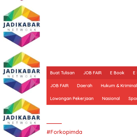
Buat Tulisan
JOB FAIR
E Book
E
JOB FAIR
Daerah
Hukum & Kriminal
Lowongan Pekerjaan
Nasional
Spo
#Forkopimda