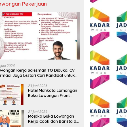
owongan Pekerjaan
 BUMD Air Minum Malang
Wali Kota Malang Paparkan
D
Perkuat Kolaborasi,
Model Pembangunan
S
ngkatkan Kontingen
Berkelanjutan di Forum
P
u Seleksi Atlet
Nasional Bangun Bangsa
A
AMNAS IX 2026
Conference 2026
T
 Juni 2026
B
wongan Kerja Salesman TO Dibuka, CV
rmadi Jaya Lestari Cari Kandidat untuk
ea Lamongan, Tuban, dan Bojonegoro
23 Juni 2026
Hotel Mahkota Lamongan
Buka Lowongan Front
Office dan Maintenance
Engineering, Simak
Syaratnya
21 Juni 2026
Mojako Buka Lowongan
Kerja Cook dan Barista di
Surabaya, Gaji Hingga