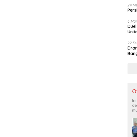
24 Me
Pers
6 Mar
Duel
Unit
22 Fe
Dram
Bang
O
In
de
mu