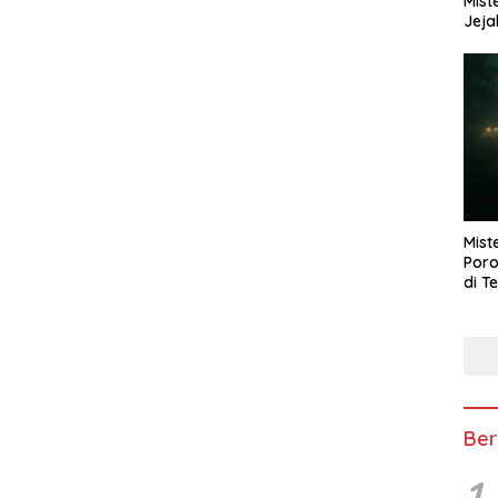
Mist
Jeja
Mist
Poro
di T
Ber
1