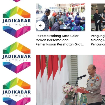
Malang Kota
Polresta Malang Kota Gelar
Pengungk
ke PCNU, Perkuat
Makan Bersama dan
Malang R
a dan Polri Jaga
Pemeriksaan Kesehatan Gratis,
Pencuria
Khususnya
Perkuat Pelayanan untuk
Telekomu
sial
Masyarakat