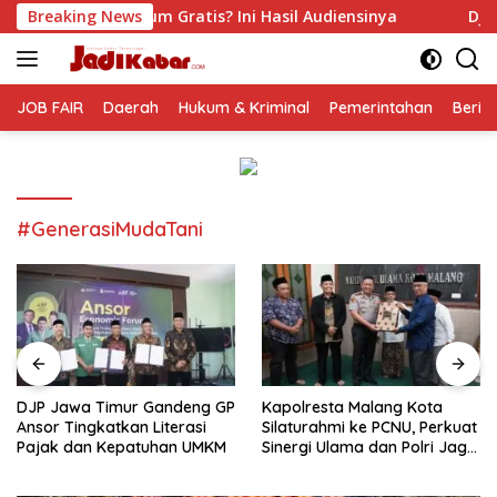
Langsung
ratis? Ini Hasil Audiensinya
Breaking News
DJP Jawa Timur Gandeng 
ke
konten
JOB FAIR
Daerah
Hukum & Kriminal
Pemerintahan
Berit
#GenerasiMudaTani
DJP Jawa Timur Gandeng GP
Kapolresta Malang Kota
Ansor Tingkatkan Literasi
Silaturahmi ke PCNU, Perkuat
Pajak dan Kepatuhan UMKM
Sinergi Ulama dan Polri Jaga
Kamtibmas Khususnya
Persoalan Sosial