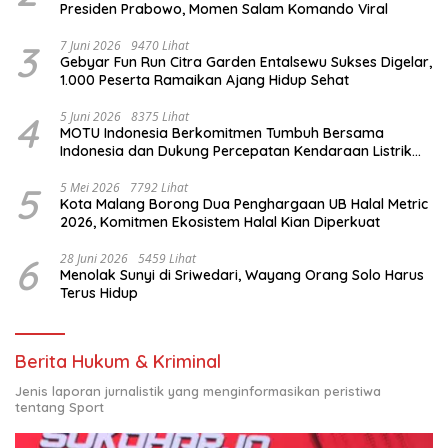
Presiden Prabowo, Momen Salam Komando Viral
3
7 Juni 2026
9470 Lihat
Gebyar Fun Run Citra Garden Entalsewu Sukses Digelar,
1.000 Peserta Ramaikan Ajang Hidup Sehat
4
5 Juni 2026
8375 Lihat
MOTU Indonesia Berkomitmen Tumbuh Bersama
Indonesia dan Dukung Percepatan Kendaraan Listrik
Nasional
5
5 Mei 2026
7792 Lihat
Kota Malang Borong Dua Penghargaan UB Halal Metric
2026, Komitmen Ekosistem Halal Kian Diperkuat
6
28 Juni 2026
5459 Lihat
Menolak Sunyi di Sriwedari, Wayang Orang Solo Harus
Terus Hidup
Berita Hukum & Kriminal
Jenis laporan jurnalistik yang menginformasikan peristiwa
tentang Sport