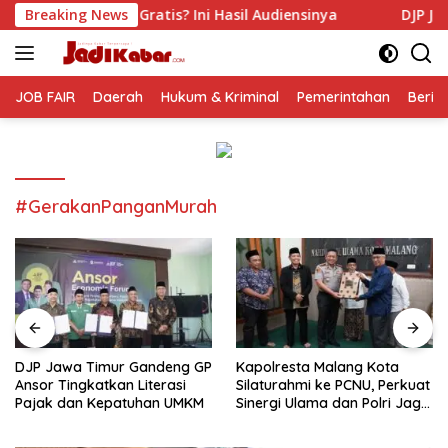
Langsung
is? Ini Hasil Audiensinya
Breaking News
DJP Jawa Timur Gandeng GP 
ke
konten
JOB FAIR
Daerah
Hukum & Kriminal
Pemerintahan
Berit
#GerakanPanganMurah
DJP Jawa Timur Gandeng GP
Kapolresta Malang Kota
Ansor Tingkatkan Literasi
Silaturahmi ke PCNU, Perkuat
Pajak dan Kepatuhan UMKM
Sinergi Ulama dan Polri Jaga
Kamtibmas Khususnya
Persoalan Sosial