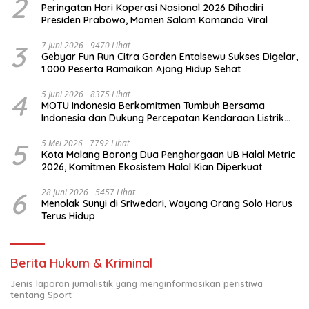
2
Peringatan Hari Koperasi Nasional 2026 Dihadiri
Presiden Prabowo, Momen Salam Komando Viral
3
7 Juni 2026
9470 Lihat
Gebyar Fun Run Citra Garden Entalsewu Sukses Digelar,
1.000 Peserta Ramaikan Ajang Hidup Sehat
4
5 Juni 2026
8375 Lihat
MOTU Indonesia Berkomitmen Tumbuh Bersama
Indonesia dan Dukung Percepatan Kendaraan Listrik
Nasional
5
5 Mei 2026
7792 Lihat
Kota Malang Borong Dua Penghargaan UB Halal Metric
2026, Komitmen Ekosistem Halal Kian Diperkuat
6
28 Juni 2026
5457 Lihat
Menolak Sunyi di Sriwedari, Wayang Orang Solo Harus
Terus Hidup
Berita Hukum & Kriminal
Jenis laporan jurnalistik yang menginformasikan peristiwa
tentang Sport