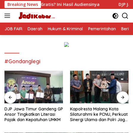
Langsung
is? Ini Hasil Audiensinya
Breaking News
DJP Jawa Timur Gandeng GP 
ke
konten
JOB FAIR
Daerah
Hukum & Kriminal
Pemerintahan
Berit
#Gondanglegi
DJP Jawa Timur Gandeng GP
Kapolresta Malang Kota
Ansor Tingkatkan Literasi
Silaturahmi ke PCNU, Perkuat
Pajak dan Kepatuhan UMKM
Sinergi Ulama dan Polri Jaga
Kamtibmas Khususnya
Persoalan Sosial