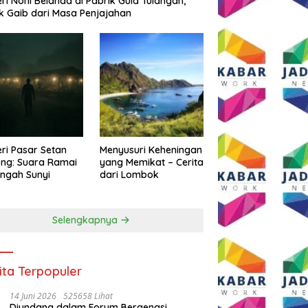
eri Noni Belanda di Pabrik Gula Tulangan,
k Gaib dari Masa Penjajahan
eri Pasar Setan
Menyusuri Keheningan
ng: Suara Ramai
yang Memikat – Cerita
engah Sunyi
dari Lombok
Selengkapnya
ita Terpopuler
14 Juni 2026
525658 Lihat
Diundang dalam Forum Bergengsi