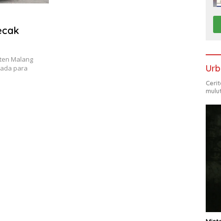
ecak
ten Malang
Urb
pada para
Ceri
mulu