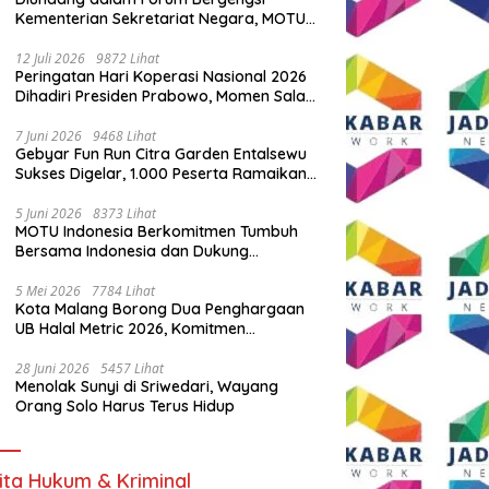
Kementerian Sekretariat Negara, MOTU
Indonesia Tunjukkan Komitmen untuk
Indonesia
12 Juli 2026
9872 Lihat
Peringatan Hari Koperasi Nasional 2026
Dihadiri Presiden Prabowo, Momen Salam
Komando Viral
7 Juni 2026
9468 Lihat
Gebyar Fun Run Citra Garden Entalsewu
Sukses Digelar, 1.000 Peserta Ramaikan
Ajang Hidup Sehat
5 Juni 2026
8373 Lihat
MOTU Indonesia Berkomitmen Tumbuh
Bersama Indonesia dan Dukung
Percepatan Kendaraan Listrik Nasional
5 Mei 2026
7784 Lihat
Kota Malang Borong Dua Penghargaan
UB Halal Metric 2026, Komitmen
Ekosistem Halal Kian Diperkuat
28 Juni 2026
5457 Lihat
Menolak Sunyi di Sriwedari, Wayang
Orang Solo Harus Terus Hidup
ita Hukum & Kriminal