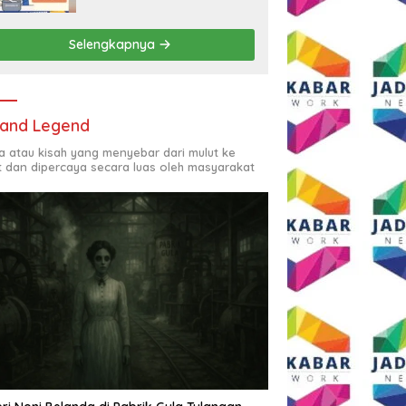
Rp2,5 Juta per Bulan
Selengkapnya
and Legend
ta atau kisah yang menyebar dari mulut ke
t dan dipercaya secara luas oleh masyarakat