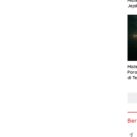
Mist
Jeja
Mist
Poro
di T
Ber
1