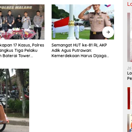
L
apan 17 Kasus, Polres
Semangat HUT ke-81 RI, AKP
Tiga
ingkus Tiga Pelaku
Adik Agus Putrawan:
Raya 
n Baterai Tower
Kemerdekaan Harus Dijaga
Bera
nikasi
dengan Integritas dan Perang
Menuj
Melawan Narkoba
PORP
26
Lo
Pe
Ar