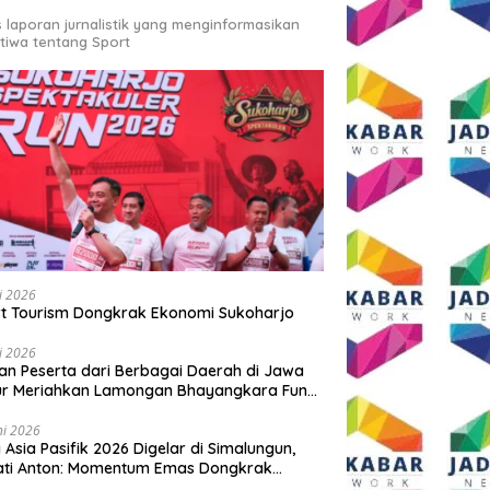
s laporan jurnalistik yang menginformasikan
stiwa tentang Sport
li 2026
t Tourism Dongkrak Ekonomi Sukoharjo
li 2026
an Peserta dari Berbagai Daerah di Jawa
ur Meriahkan Lamongan Bhayangkara Fun
 2026
ni 2026
y Asia Pasifik 2026 Digelar di Simalungun,
ati Anton: Momentum Emas Dongkrak
wisata dan Ekonomi Daerah