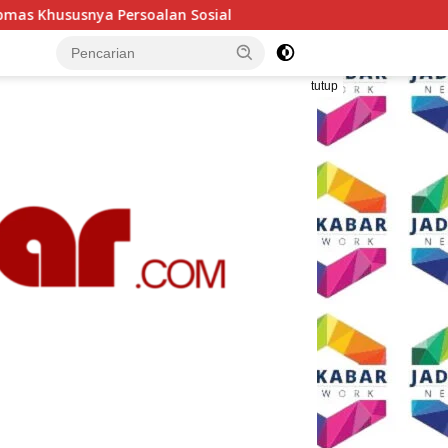
osial
Polresta Malang Kota Gelar Makan Bersama dan P
tutup