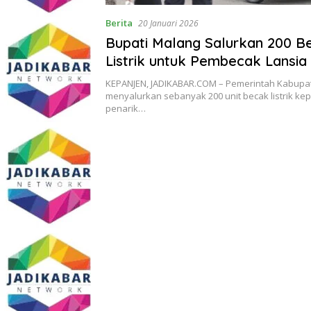
Berita
20 Januari 2026
Bupati Malang Salurkan 200 B
Listrik untuk Pembecak Lansia
KEPANJEN, JADIKABAR.COM – Pemerintah Kabupa
menyalurkan sebanyak 200 unit becak listrik ke
penarik…