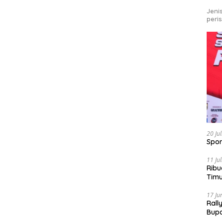
Jeni
peri
20 Ju
Spor
11 Ju
Ribu
Tim
Bike
17 Ju
Rall
Bup
Pari