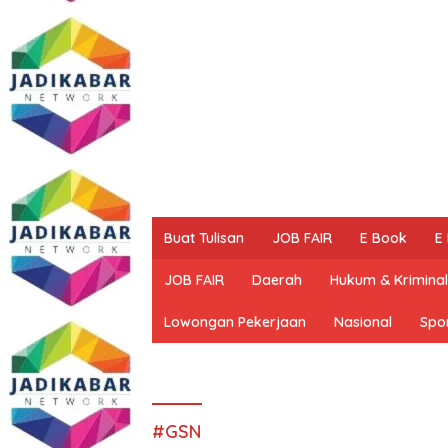
Buat Tulisan
JOB FAIR
E Book
E
JOB FAIR
Daerah
Hukum & Kriminal
Lowongan Pekerjaan
Nasional
Spo
#GSN