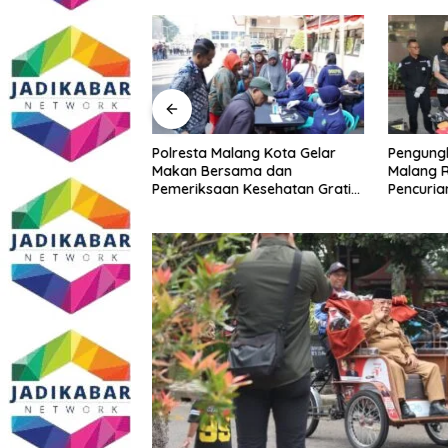
Malang Kota
Polresta Malang Kota Gelar
Pengungk
ke PCNU, Perkuat
Makan Bersama dan
Malang R
a dan Polri Jaga
Pemeriksaan Kesehatan Gratis,
Pencuria
Khususnya
Perkuat Pelayanan untuk
Telekomu
sial
Masyarakat