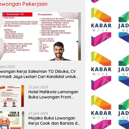
owongan Pekerjaan
 BUMD Air Minum Malang
Wali Kota Malang Paparkan
D
Perkuat Kolaborasi,
Model Pembangunan
S
ngkatkan Kontingen
Berkelanjutan di Forum
P
u Seleksi Atlet
Nasional Bangun Bangsa
A
AMNAS IX 2026
Conference 2026
T
 Juni 2026
B
wongan Kerja Salesman TO Dibuka, CV
rmadi Jaya Lestari Cari Kandidat untuk
ea Lamongan, Tuban, dan Bojonegoro
23 Juni 2026
Hotel Mahkota Lamongan
Buka Lowongan Front
Office dan Maintenance
Engineering, Simak
Syaratnya
21 Juni 2026
Mojako Buka Lowongan
Kerja Cook dan Barista di
Surabaya, Gaji Hingga