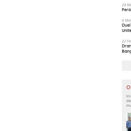
24 Me
Pers
6 Mar
Duel
Unit
22 Fe
Dram
Bang
O
In
de
mu