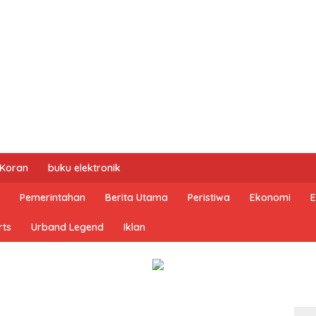
 Koran
buku elektronik
Pemerintahan
Berita Utama
Peristiwa
Ekonomi
E
rts
Urband Legend
Iklan