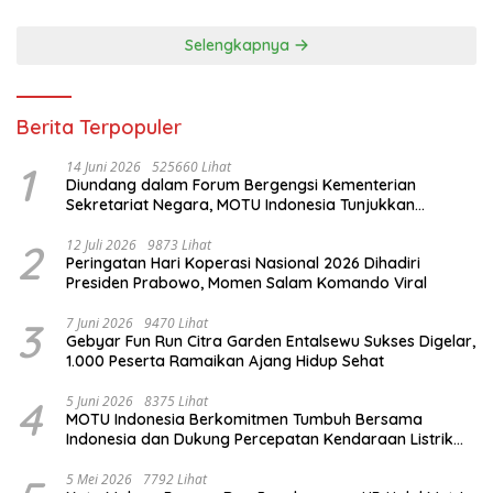
Selengkapnya
Berita Terpopuler
1
14 Juni 2026
525660 Lihat
Diundang dalam Forum Bergengsi Kementerian
Sekretariat Negara, MOTU Indonesia Tunjukkan
Komitmen untuk Indonesia
2
12 Juli 2026
9873 Lihat
Peringatan Hari Koperasi Nasional 2026 Dihadiri
Presiden Prabowo, Momen Salam Komando Viral
3
7 Juni 2026
9470 Lihat
Gebyar Fun Run Citra Garden Entalsewu Sukses Digelar,
1.000 Peserta Ramaikan Ajang Hidup Sehat
4
5 Juni 2026
8375 Lihat
MOTU Indonesia Berkomitmen Tumbuh Bersama
Indonesia dan Dukung Percepatan Kendaraan Listrik
Nasional
5 Mei 2026
7792 Lihat