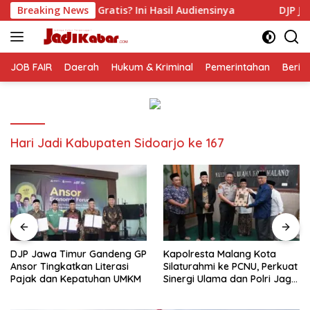
Langsung
tis? Ini Hasil Audiensinya
Breaking News
DJP Jawa Timur Gandeng GP
ke
konten
JOB FAIR
Daerah
Hukum & Kriminal
Pemerintahan
Berit
Hari Jadi Kabupaten Sidoarjo ke 167
DJP Jawa Timur Gandeng GP
Kapolresta Malang Kota
Ansor Tingkatkan Literasi
Silaturahmi ke PCNU, Perkuat
Pajak dan Kepatuhan UMKM
Sinergi Ulama dan Polri Jaga
Kamtibmas Khususnya
Persoalan Sosial