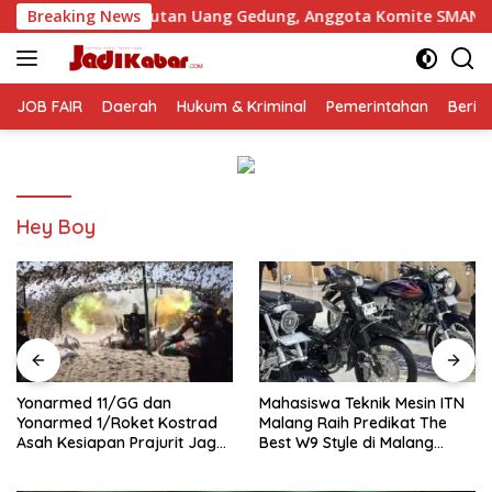
Langsung
 Pungutan Uang Gedung, Anggota Komite SMAN 1 Tumpang ,Ket
Breaking News
ke
konten
JOB FAIR
Daerah
Hukum & Kriminal
Pemerintahan
Berit
Hey Boy
Yonarmed 11/GG dan
Mahasiswa Teknik Mesin ITN
Yonarmed 1/Roket Kostrad
Malang Raih Predikat The
Asah Kesiapan Prajurit Jaga
Best W9 Style di Malang
Kedaulatan NKRI
Modifest