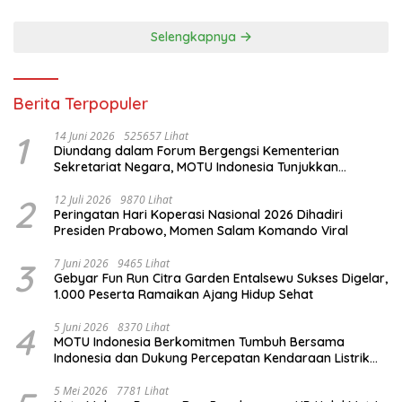
Selengkapnya
Berita Terpopuler
1
14 Juni 2026
525657 Lihat
Diundang dalam Forum Bergengsi Kementerian
Sekretariat Negara, MOTU Indonesia Tunjukkan
Komitmen untuk Indonesia
2
12 Juli 2026
9870 Lihat
Peringatan Hari Koperasi Nasional 2026 Dihadiri
Presiden Prabowo, Momen Salam Komando Viral
3
7 Juni 2026
9465 Lihat
Gebyar Fun Run Citra Garden Entalsewu Sukses Digelar,
1.000 Peserta Ramaikan Ajang Hidup Sehat
4
5 Juni 2026
8370 Lihat
MOTU Indonesia Berkomitmen Tumbuh Bersama
Indonesia dan Dukung Percepatan Kendaraan Listrik
Nasional
5 Mei 2026
7781 Lihat