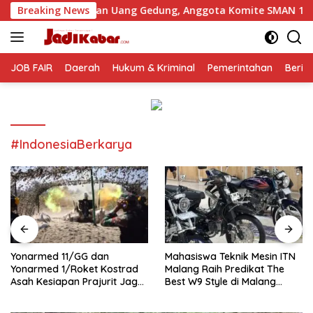
Langsung
gutan Uang Gedung, Anggota Komite SMAN 1 Tumpang ,Ketua D
Breaking News
ke
konten
JOB FAIR
Daerah
Hukum & Kriminal
Pemerintahan
Berit
#IndonesiaBerkarya
Yonarmed 11/GG dan
Mahasiswa Teknik Mesin ITN
Yonarmed 1/Roket Kostrad
Malang Raih Predikat The
Asah Kesiapan Prajurit Jaga
Best W9 Style di Malang
Kedaulatan NKRI
Modifest