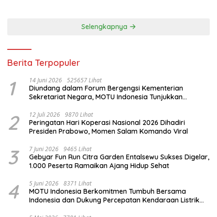
Selengkapnya
Berita Terpopuler
1
14 Juni 2026
525657 Lihat
Diundang dalam Forum Bergengsi Kementerian
Sekretariat Negara, MOTU Indonesia Tunjukkan
Komitmen untuk Indonesia
2
12 Juli 2026
9870 Lihat
Peringatan Hari Koperasi Nasional 2026 Dihadiri
Presiden Prabowo, Momen Salam Komando Viral
3
7 Juni 2026
9465 Lihat
Gebyar Fun Run Citra Garden Entalsewu Sukses Digelar,
1.000 Peserta Ramaikan Ajang Hidup Sehat
4
5 Juni 2026
8371 Lihat
MOTU Indonesia Berkomitmen Tumbuh Bersama
Indonesia dan Dukung Percepatan Kendaraan Listrik
Nasional