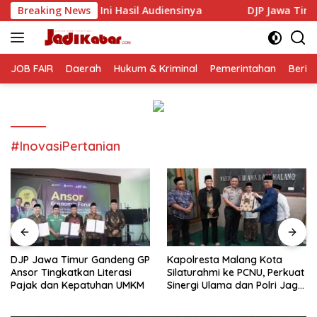
Langsung
Hasil Audiensinya
Breaking News
DJP Jawa Timur Gandeng GP Ansor T
ke
konten
JOB FAIR
Daerah
Hukum & Kriminal
Pemerintahan
Berit
#InovasiPertanian
DJP Jawa Timur Gandeng GP
Kapolresta Malang Kota
Ansor Tingkatkan Literasi
Silaturahmi ke PCNU, Perkuat
Pajak dan Kepatuhan UMKM
Sinergi Ulama dan Polri Jaga
Kamtibmas Khususnya
Persoalan Sosial