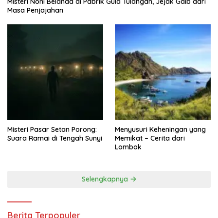
Misteri Noni Belanda di Pabrik Gula Tulangan, Jejak Gaib dari
Masa Penjajahan
Misteri Pasar Setan Porong:
Menyusuri Keheningan yang
Suara Ramai di Tengah Sunyi
Memikat – Cerita dari
Lombok
Selengkapnya
Berita Terpopuler