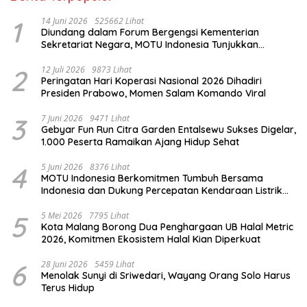
1
14 Juni 2026
525662 Lihat
Diundang dalam Forum Bergengsi Kementerian
Sekretariat Negara, MOTU Indonesia Tunjukkan
Komitmen untuk Indonesia
2
12 Juli 2026
9873 Lihat
Peringatan Hari Koperasi Nasional 2026 Dihadiri
Presiden Prabowo, Momen Salam Komando Viral
3
7 Juni 2026
9471 Lihat
Gebyar Fun Run Citra Garden Entalsewu Sukses Digelar,
1.000 Peserta Ramaikan Ajang Hidup Sehat
4
5 Juni 2026
8376 Lihat
MOTU Indonesia Berkomitmen Tumbuh Bersama
Indonesia dan Dukung Percepatan Kendaraan Listrik
Nasional
5
5 Mei 2026
7795 Lihat
Kota Malang Borong Dua Penghargaan UB Halal Metric
2026, Komitmen Ekosistem Halal Kian Diperkuat
6
28 Juni 2026
5459 Lihat
Menolak Sunyi di Sriwedari, Wayang Orang Solo Harus
Terus Hidup