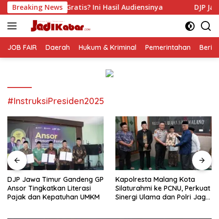
Langsung
is? Ini Hasil Audiensinya
Breaking News
DJP Jawa Timur Gandeng GP
ke
konten
JOB FAIR
Daerah
Hukum & Kriminal
Pemerintahan
Berit
#InstruksiPresiden2025
DJP Jawa Timur Gandeng GP
Kapolresta Malang Kota
Ansor Tingkatkan Literasi
Silaturahmi ke PCNU, Perkuat
Pajak dan Kepatuhan UMKM
Sinergi Ulama dan Polri Jaga
Kamtibmas Khususnya
Persoalan Sosial