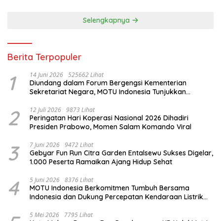
Selengkapnya
Berita Terpopuler
1
14 Juni 2026
525662 Lihat
Diundang dalam Forum Bergengsi Kementerian
Sekretariat Negara, MOTU Indonesia Tunjukkan
Komitmen untuk Indonesia
2
12 Juli 2026
9873 Lihat
Peringatan Hari Koperasi Nasional 2026 Dihadiri
Presiden Prabowo, Momen Salam Komando Viral
3
7 Juni 2026
9472 Lihat
Gebyar Fun Run Citra Garden Entalsewu Sukses Digelar,
1.000 Peserta Ramaikan Ajang Hidup Sehat
4
5 Juni 2026
8376 Lihat
MOTU Indonesia Berkomitmen Tumbuh Bersama
Indonesia dan Dukung Percepatan Kendaraan Listrik
Nasional
5 Mei 2026
7795 Lihat