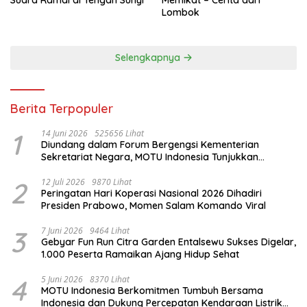
Suara Ramai di Tengah Sunyi
Memikat – Cerita dari
Lombok
Selengkapnya
Berita Terpopuler
1
14 Juni 2026
525656 Lihat
Diundang dalam Forum Bergengsi Kementerian
Sekretariat Negara, MOTU Indonesia Tunjukkan
Komitmen untuk Indonesia
2
12 Juli 2026
9870 Lihat
Peringatan Hari Koperasi Nasional 2026 Dihadiri
Presiden Prabowo, Momen Salam Komando Viral
3
7 Juni 2026
9464 Lihat
Gebyar Fun Run Citra Garden Entalsewu Sukses Digelar,
1.000 Peserta Ramaikan Ajang Hidup Sehat
4
5 Juni 2026
8370 Lihat
MOTU Indonesia Berkomitmen Tumbuh Bersama
Indonesia dan Dukung Percepatan Kendaraan Listrik