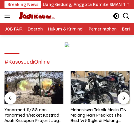
Langsung
an Uang Gedung, Anggota Komite SMAN 1 Tumpang ,Ketua DPD 
Breaking News
ke
konten
JOB FAIR
Daerah
Hukum & Kriminal
Pemerintahan
Berit
#KasusJudiOnline
Yonarmed 11/GG dan
Mahasiswa Teknik Mesin ITN
Yonarmed 1/Roket Kostrad
Malang Raih Predikat The
Asah Kesiapan Prajurit Jaga
Best W9 Style di Malang
Kedaulatan NKRI
Modifest