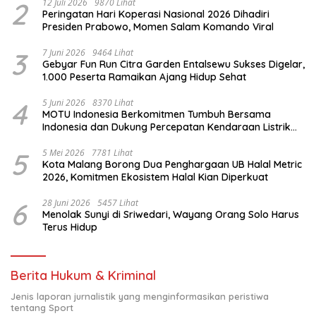
2
12 Juli 2026
9870 Lihat
Peringatan Hari Koperasi Nasional 2026 Dihadiri
Presiden Prabowo, Momen Salam Komando Viral
3
7 Juni 2026
9464 Lihat
Gebyar Fun Run Citra Garden Entalsewu Sukses Digelar,
1.000 Peserta Ramaikan Ajang Hidup Sehat
4
5 Juni 2026
8370 Lihat
MOTU Indonesia Berkomitmen Tumbuh Bersama
Indonesia dan Dukung Percepatan Kendaraan Listrik
Nasional
5
5 Mei 2026
7781 Lihat
Kota Malang Borong Dua Penghargaan UB Halal Metric
2026, Komitmen Ekosistem Halal Kian Diperkuat
6
28 Juni 2026
5457 Lihat
Menolak Sunyi di Sriwedari, Wayang Orang Solo Harus
Terus Hidup
Berita Hukum & Kriminal
Jenis laporan jurnalistik yang menginformasikan peristiwa
tentang Sport