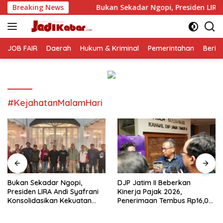
Langsung
Breaking News
Bukan Sekadar Ngopi, Presiden LIRA Andi Syafrani Konso
ke
konten
JOB FAIR
Daerah
Hukum & Kriminal
Pemerintahan
Berit
#KejahatanMalamHari
Bukan Sekadar Ngopi,
DJP Jatim II Beberkan
Presiden LIRA Andi Syafrani
Kinerja Pajak 2026,
Konsolidasikan Kekuatan
Penerimaan Tembus Rp16,08
Organisasi di Malang
Triliun dan Tumbuh 25,04
Persen