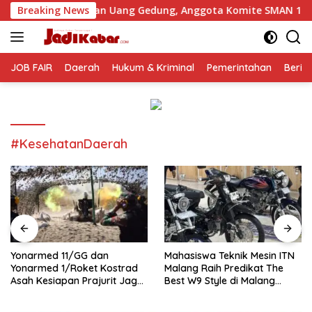
Langsung
utan Uang Gedung, Anggota Komite SMAN 1 Tumpang ,Ketua DP
Breaking News
ke
konten
JOB FAIR
Daerah
Hukum & Kriminal
Pemerintahan
Berit
#KesehatanDaerah
Yonarmed 11/GG dan
Mahasiswa Teknik Mesin ITN
Yonarmed 1/Roket Kostrad
Malang Raih Predikat The
Asah Kesiapan Prajurit Jaga
Best W9 Style di Malang
Kedaulatan NKRI
Modifest