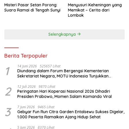
Misteri Pasar Setan Porong:
Menyusuri Keheningan yang
Suara Ramai di Tengah Sunyi
Memikat – Cerita dari
Lombok
Selengkapnya
Berita Terpopuler
1
14 Juni 2026
525657 Lihat
Diundang dalam Forum Bergengsi Kementerian
Sekretariat Negara, MOTU Indonesia Tunjukkan
Komitmen untuk Indonesia
2
12 Juli 2026
9870 Lihat
Peringatan Hari Koperasi Nasional 2026 Dihadiri
Presiden Prabowo, Momen Salam Komando Viral
3
7 Juni 2026
9465 Lihat
Gebyar Fun Run Citra Garden Entalsewu Sukses Digelar,
1.000 Peserta Ramaikan Ajang Hidup Sehat
5 Juni 2026
8370 Lihat