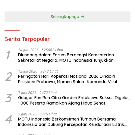
Selengkapnya
Berita Terpopuler
1
14 Juni 2026
525662 Lihat
Diundang dalam Forum Bergengsi Kementerian
Sekretariat Negara, MOTU Indonesia Tunjukkan
Komitmen untuk Indonesia
2
12 Juli 2026
9873 Lihat
Peringatan Hari Koperasi Nasional 2026 Dihadiri
Presiden Prabowo, Momen Salam Komando Viral
3
7 Juni 2026
9472 Lihat
Gebyar Fun Run Citra Garden Entalsewu Sukses Digelar,
1.000 Peserta Ramaikan Ajang Hidup Sehat
4
5 Juni 2026
8376 Lihat
MOTU Indonesia Berkomitmen Tumbuh Bersama
Indonesia dan Dukung Percepatan Kendaraan Listrik
Nasional