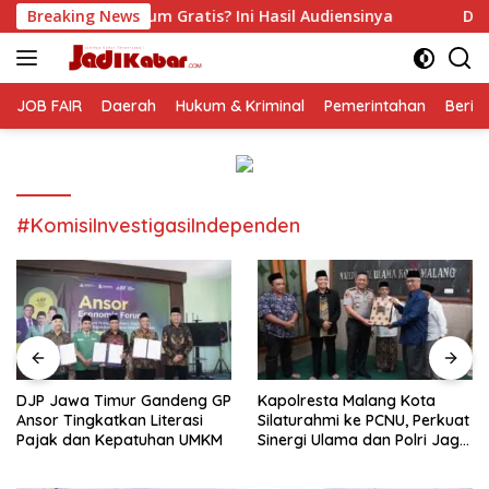
Langsung
ratis? Ini Hasil Audiensinya
Breaking News
DJP Jawa Timur Gandeng
ke
konten
JOB FAIR
Daerah
Hukum & Kriminal
Pemerintahan
Berit
#KomisiInvestigasiIndependen
DJP Jawa Timur Gandeng GP
Kapolresta Malang Kota
Ansor Tingkatkan Literasi
Silaturahmi ke PCNU, Perkuat
Pajak dan Kepatuhan UMKM
Sinergi Ulama dan Polri Jaga
Kamtibmas Khususnya
Persoalan Sosial