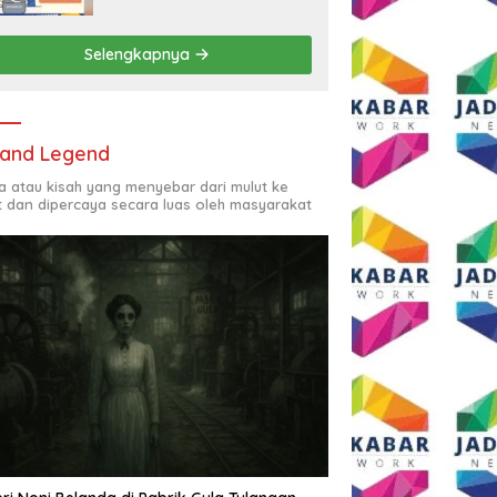
Rp2,5 Juta per Bulan
Selengkapnya
and Legend
ta atau kisah yang menyebar dari mulut ke
t dan dipercaya secara luas oleh masyarakat