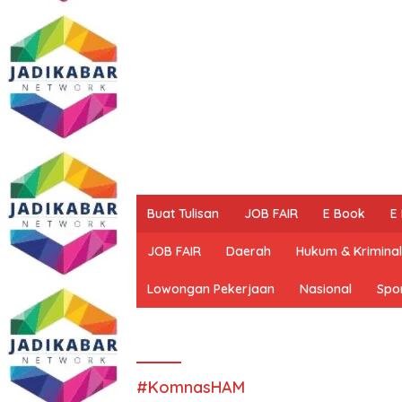
Buat Tulisan
JOB FAIR
E Book
E
JOB FAIR
Daerah
Hukum & Kriminal
Lowongan Pekerjaan
Nasional
Spo
#KomnasHAM