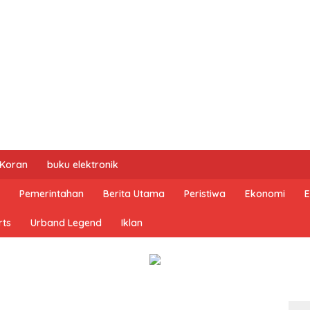
 Koran
buku elektronik
Pemerintahan
Berita Utama
Peristiwa
Ekonomi
E
rts
Urband Legend
Iklan