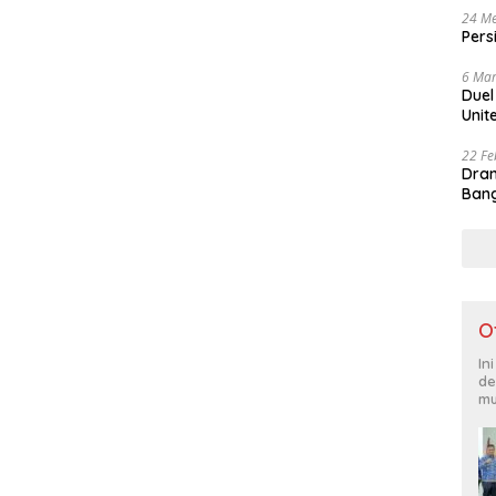
24 Me
Pers
6 Mar
Duel
Unit
22 Fe
Dram
Bang
O
In
de
mu