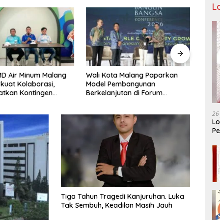
L
D Air Minum Malang
Wali Kota Malang Paparkan
Didug
kuat Kolaborasi,
Model Pembangunan
Saat
atkan Kontingen
Berkelanjutan di Forum
Pung
leksi Atlet
Nasional Bangun Bangsa
Angg
AS IX 2026
Conference 2026
Tump
26
Buka
Lo
Pe
Ar
Tiga Tahun Tragedi Kanjuruhan. Luka
Tak Sembuh, Keadilan Masih Jauh