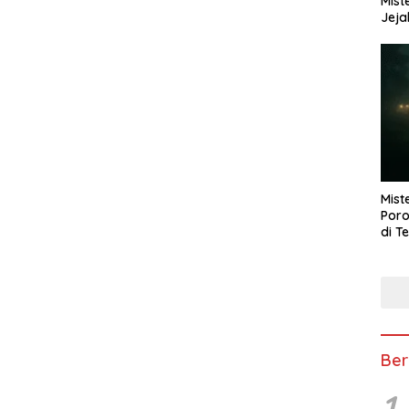
Mist
Jeja
Mist
Poro
di T
Ber
1