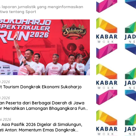
s laporan jurnalistik yang menginformasikan
stiwa tentang Sport
li 2026
t Tourism Dongkrak Ekonomi Sukoharjo
li 2026
an Peserta dari Berbagai Daerah di Jawa
ur Meriahkan Lamongan Bhayangkara Fun
 2026
ni 2026
y Asia Pasifik 2026 Digelar di Simalungun,
ati Anton: Momentum Emas Dongkrak
wisata dan Ekonomi Daerah