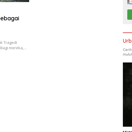
Sebagai
Urb
ak Tragedi
. Bagi mereka,…
Ceri
mulu