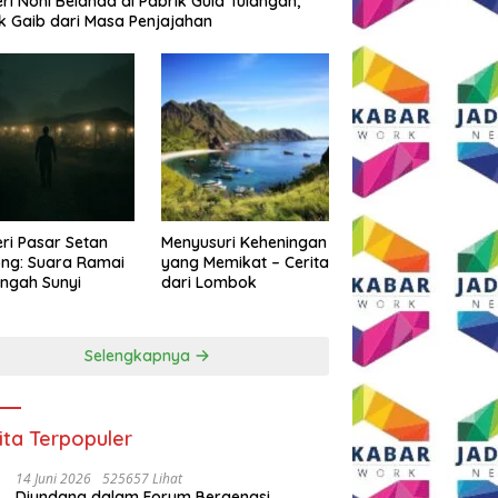
eri Noni Belanda di Pabrik Gula Tulangan,
k Gaib dari Masa Penjajahan
eri Pasar Setan
Menyusuri Keheningan
ng: Suara Ramai
yang Memikat – Cerita
engah Sunyi
dari Lombok
Selengkapnya
ita Terpopuler
14 Juni 2026
525657 Lihat
Diundang dalam Forum Bergengsi