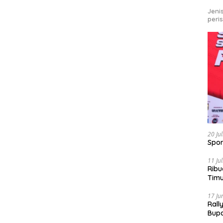
Jeni
peri
20 Ju
Spor
11 Ju
Ribu
Tim
Bike
17 Ju
Rall
Bup
Pari