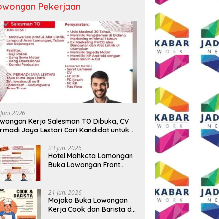
owongan Pekerjaan
a Intimidasi Wartawan
Yonarmed 11/GG dan
M
 Konfirmasi Dugaan
Yonarmed 1/Roket Kostrad
M
utan Uang Gedung,
Asah Kesiapan Prajurit Jaga
W
ota Komite SMAN 1
Kedaulatan NKRI
ang ,Ketua DPD IWOI
 Juni 2026
 suara
wongan Kerja Salesman TO Dibuka, CV
rmadi Jaya Lestari Cari Kandidat untuk
ea Lamongan, Tuban, dan Bojonegoro
23 Juni 2026
Hotel Mahkota Lamongan
Buka Lowongan Front
Office dan Maintenance
Engineering, Simak
Syaratnya
21 Juni 2026
Mojako Buka Lowongan
Kerja Cook dan Barista di
Surabaya, Gaji Hingga