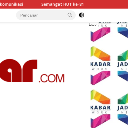
 HUT ke-81 RI, AKP Adik Agus Putrawan: Kemerdekaan Harus Di
tutup