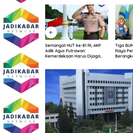
n 17 Kasus, Polres
Semangat HUT ke-81 RI, AKP
Tiga BUM
kus Tiga Pelaku
Adik Agus Putrawan:
Raya Per
aterai Tower
Kemerdekaan Harus Dijaga
Berangk
asi
dengan Integritas dan Perang
Menuju Se
Melawan Narkoba
PORPAMN