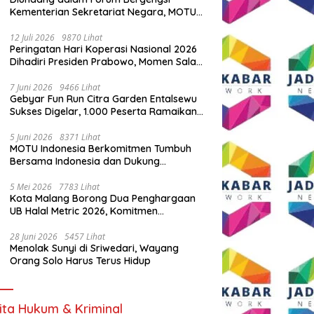
Kementerian Sekretariat Negara, MOTU
Indonesia Tunjukkan Komitmen untuk
Indonesia
12 Juli 2026
9870 Lihat
Peringatan Hari Koperasi Nasional 2026
Dihadiri Presiden Prabowo, Momen Salam
Komando Viral
7 Juni 2026
9466 Lihat
Gebyar Fun Run Citra Garden Entalsewu
Sukses Digelar, 1.000 Peserta Ramaikan
Ajang Hidup Sehat
5 Juni 2026
8371 Lihat
MOTU Indonesia Berkomitmen Tumbuh
Bersama Indonesia dan Dukung
Percepatan Kendaraan Listrik Nasional
5 Mei 2026
7783 Lihat
Kota Malang Borong Dua Penghargaan
UB Halal Metric 2026, Komitmen
Ekosistem Halal Kian Diperkuat
28 Juni 2026
5457 Lihat
Menolak Sunyi di Sriwedari, Wayang
Orang Solo Harus Terus Hidup
ita Hukum & Kriminal