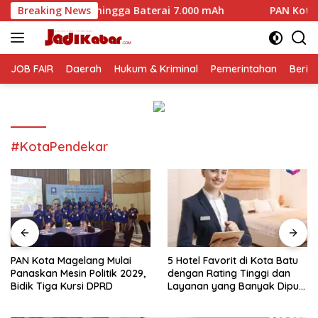
Langsung
 hingga Baterai 7.000 mAh
Breaking News
PAN Kota Magelang Mulai Pan
ke
konten
JOB FAIR
Daerah
Hukum & Kriminal
Pemerintahan
Berit
#KotaPendekar
PAN Kota Magelang Mulai
5 Hotel Favorit di Kota Batu
Panaskan Mesin Politik 2029,
dengan Rating Tinggi dan
Bidik Tiga Kursi DPRD
Layanan yang Banyak Dipuji
Pengunjung