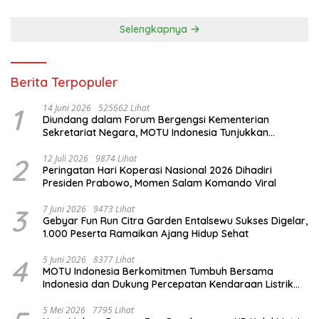
Selengkapnya
Berita Terpopuler
1
14 Juni 2026
525662 Lihat
Diundang dalam Forum Bergengsi Kementerian
Sekretariat Negara, MOTU Indonesia Tunjukkan
Komitmen untuk Indonesia
2
12 Juli 2026
9874 Lihat
Peringatan Hari Koperasi Nasional 2026 Dihadiri
Presiden Prabowo, Momen Salam Komando Viral
3
7 Juni 2026
9473 Lihat
Gebyar Fun Run Citra Garden Entalsewu Sukses Digelar,
1.000 Peserta Ramaikan Ajang Hidup Sehat
4
5 Juni 2026
8377 Lihat
MOTU Indonesia Berkomitmen Tumbuh Bersama
Indonesia dan Dukung Percepatan Kendaraan Listrik
Nasional
5 Mei 2026
7795 Lihat