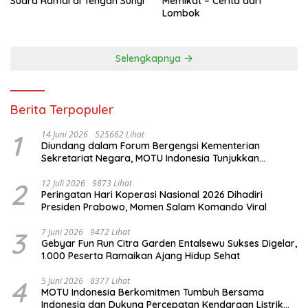
Suara Ramai di Tengah Sunyi
Memikat – Cerita dari
Lombok
Selengkapnya
Berita Terpopuler
1
14 Juni 2026
525662 Lihat
Diundang dalam Forum Bergengsi Kementerian
Sekretariat Negara, MOTU Indonesia Tunjukkan
Komitmen untuk Indonesia
2
12 Juli 2026
9873 Lihat
Peringatan Hari Koperasi Nasional 2026 Dihadiri
Presiden Prabowo, Momen Salam Komando Viral
3
7 Juni 2026
9472 Lihat
Gebyar Fun Run Citra Garden Entalsewu Sukses Digelar,
1.000 Peserta Ramaikan Ajang Hidup Sehat
4
5 Juni 2026
8377 Lihat
MOTU Indonesia Berkomitmen Tumbuh Bersama
Indonesia dan Dukung Percepatan Kendaraan Listrik