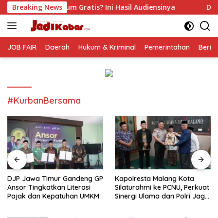
Langsung
ratis? Ini Hasil Audiensinya
Breaking News
DJP Jawa Timur Gandeng
ke
konten
JOB FAIR
Daerah
Hukum & Kriminal
Pemerintahan
Berit
#KurbanBersama
DJP Jawa Timur Gandeng GP
Kapolresta Malang Kota
Ansor Tingkatkan Literasi
Silaturahmi ke PCNU, Perkuat
Pajak dan Kepatuhan UMKM
Sinergi Ulama dan Polri Jaga
Kamtibmas Khususnya
Persoalan Sosial