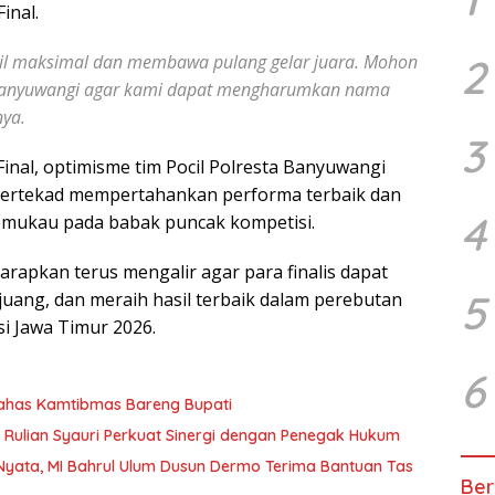
inal.
pil maksimal dan membawa pulang gelar juara. Mohon
2
 Banyuwangi agar kami dapat mengharumkan nama
nya.
3
inal, optimisme tim Pocil Polresta Banyuwangi
bertekad mempertahankan performa terbaik dan
4
mukau pada babak puncak kompetisi.
apkan terus mengalir agar para finalis dapat
5
juang, dan meraih hasil terbaik dalam perebutan
si Jawa Timur 2026.
6
Bahas Kamtibmas Bareng Bupati
 Rulian Syauri Perkuat Sinergi dengan Penegak Hukum
Nyata, MI Bahrul Ulum Dusun Dermo Terima Bantuan Tas
Ber