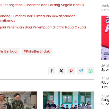
rkuat Pencegahan Curanmor dan Larang Segala Bentuk
Jeni
peri
 Nanang Sumantri Beri Himbauan Kewaspadaan
amtibmas
gani Penemuan Bayi Perempuan di Citra Raya Cikupa
lisiBerbagi
#PolisiBertindak
20 Ju
Spor
11 Ju
Ribu
Tim
Bike
17 Ju
Rall
Bup
Pari