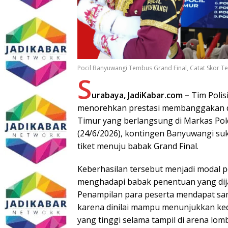
Pocil Banyuwangi Tembus Grand Final, Catat Skor Ter
S
urabaya, JadiKabar.com –
Tim Polisi
menorehkan prestasi membanggakan da
Timur yang berlangsung di Markas Pold
(24/6/2026), kontingen Banyuwangi su
tiket menuju babak Grand Final.
Keberhasilan tersebut menjadi modal p
menghadapi babak penentuan yang dija
Penampilan para peserta mendapat sa
karena dinilai mampu menunjukkan ked
yang tinggi selama tampil di arena lom