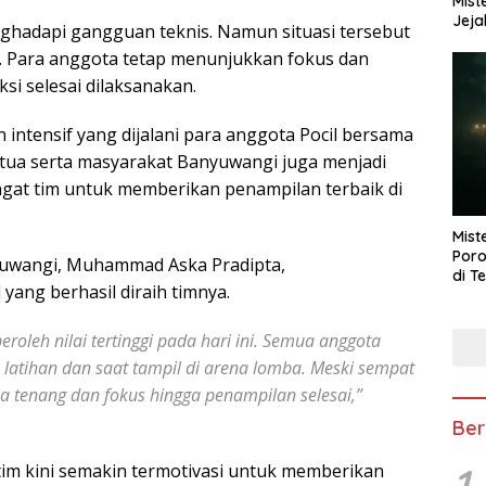
Mist
Jeja
ghadapi gangguan teknis. Namun situasi tersebut
n. Para anggota tetap menunjukkan fokus dan
si selesai dilaksanakan.
n intensif yang dijalani para anggota Pocil bersama
tua serta masyarakat Banyuwangi juga menjadi
gat tim untuk memberikan penampilan terbaik di
Mist
Poro
nyuwangi, Muhammad Aska Pradipta,
di T
yang berhasil diraih timnya.
oleh nilai tertinggi pada hari ini. Semua anggota
latihan dan saat tampil di arena lomba. Meski sempat
a tenang dan fokus hingga penampilan selesai,”
Ber
1
im kini semakin termotivasi untuk memberikan