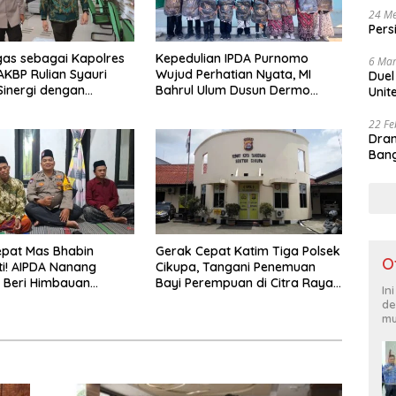
24 Me
Pers
gas sebagai Kapolres
Kepedulian IPDA Purnomo
6 Mar
AKBP Rulian Syauri
Wujud Perhatian Nyata, MI
Duel
Sinergi dengan
Bahrul Ulum Dusun Dermo
Unit
 Hukum
Terima Bantuan Tas Sekolah
22 Fe
Dram
Bang
epat Mas Bhabin
Gerak Cepat Katim Tiga Polsek
O
i! AIPDA Nanang
Cikupa, Tangani Penemuan
 Beri Himbauan
Bayi Perempuan di Citra Raya
In
daan Kebakaran dan
Cikupa
de
r Lewat PEDDAL
mu
as