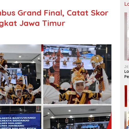
L
bus Grand Final, Catat Skor
ingkat Jawa Timur
26
Lo
Pe
Ar