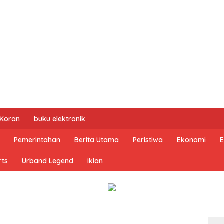
 Koran
buku elektronik
Pemerintahan
Berita Utama
Peristiwa
Ekonomi
E
rts
Urband Legend
Iklan