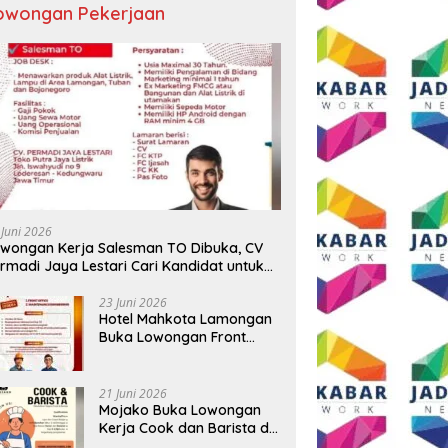
owongan Pekerjaan
 Juni 2026
wongan Kerja Salesman TO Dibuka, CV
rmadi Jaya Lestari Cari Kandidat untuk
ea Lamongan, Tuban, dan Bojonegoro
23 Juni 2026
Hotel Mahkota Lamongan
Buka Lowongan Front
Office dan Maintenance
Engineering, Simak
Syaratnya
21 Juni 2026
Mojako Buka Lowongan
Kerja Cook dan Barista di
Surabaya, Gaji Hingga