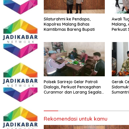
Silaturahmi ke Pendopo,
Awali Tu
Kapolres Malang Bahas
Malang, 
Kamtibmas Bareng Bupati
Perkuat 
Penegak
Polsek Sarirejo Gelar Patroli
Gerak C
Dialogis, Perkuat Pencegahan
Sidomukt
Curanmor dan Larang Segala
Sumantri
Bentuk Perjudian
Kewaspa
Curanmo
Kamtibm
Rekomendasi untuk kamu