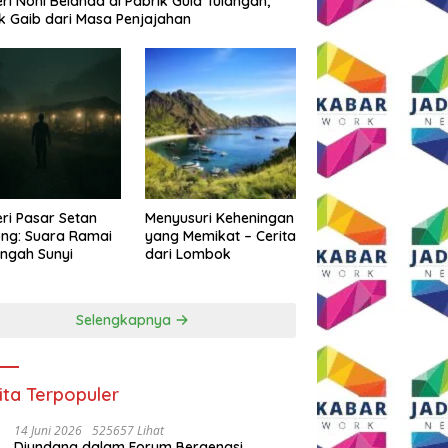
eri Noni Belanda di Pabrik Gula Tulangan,
k Gaib dari Masa Penjajahan
eri Pasar Setan
Menyusuri Keheningan
ng: Suara Ramai
yang Memikat – Cerita
engah Sunyi
dari Lombok
Selengkapnya
ita Terpopuler
14 Juni 2026
525657 Lihat
Diundang dalam Forum Bergengsi