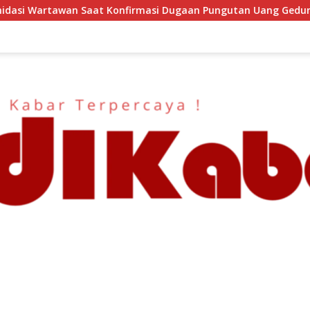
asi Dugaan Pungutan Uang Gedung, Anggota Komite SMAN 1 Tu