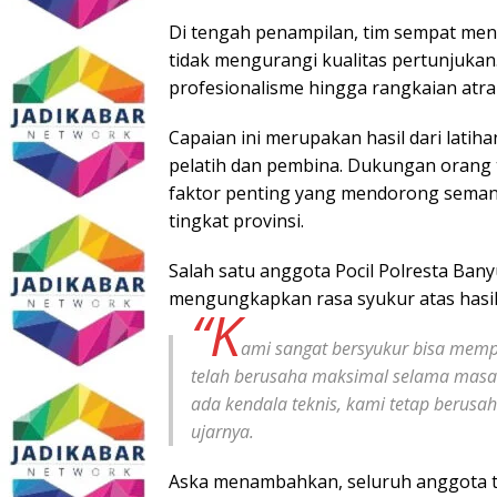
Di tengah penampilan, tim sempat men
tidak mengurangi kualitas pertunjuka
profesionalisme hingga rangkaian atrak
Capaian ini merupakan hasil dari latiha
pelatih dan pembina. Dukungan orang 
faktor penting yang mendorong seman
tingkat provinsi.
Salah satu anggota Pocil Polresta Ba
mengungkapkan rasa syukur atas hasil 
“K
ami sangat bersyukur bisa memper
telah berusaha maksimal selama masa 
ada kendala teknis, kami tetap berusah
ujarnya.
Aska menambahkan, seluruh anggota t