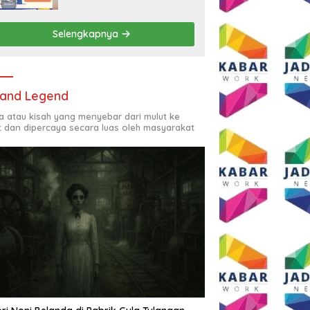
Rp2,5 Juta per Bulan
Selengkapnya
and Legend
ta atau kisah yang menyebar dari mulut ke
t dan dipercaya secara luas oleh masyarakat