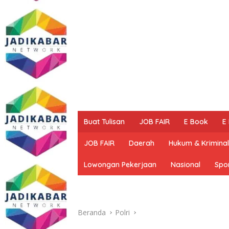
Buat Tulisan
JOB FAIR
E Book
E
JOB FAIR
Daerah
Hukum & Kriminal
Lowongan Pekerjaan
Nasional
Spo
Beranda
Polri