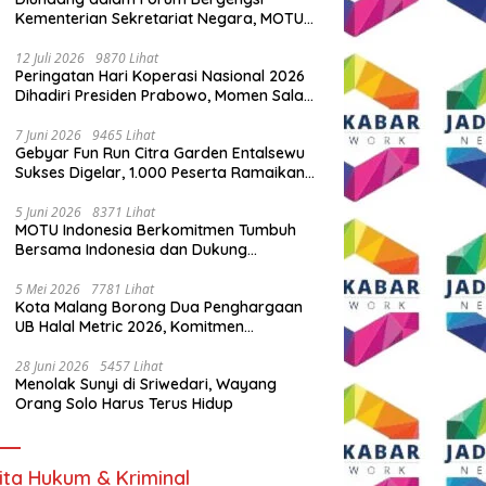
Kementerian Sekretariat Negara, MOTU
Indonesia Tunjukkan Komitmen untuk
Indonesia
12 Juli 2026
9870 Lihat
Peringatan Hari Koperasi Nasional 2026
Dihadiri Presiden Prabowo, Momen Salam
Komando Viral
7 Juni 2026
9465 Lihat
Gebyar Fun Run Citra Garden Entalsewu
Sukses Digelar, 1.000 Peserta Ramaikan
Ajang Hidup Sehat
5 Juni 2026
8371 Lihat
MOTU Indonesia Berkomitmen Tumbuh
Bersama Indonesia dan Dukung
Percepatan Kendaraan Listrik Nasional
5 Mei 2026
7781 Lihat
Kota Malang Borong Dua Penghargaan
UB Halal Metric 2026, Komitmen
Ekosistem Halal Kian Diperkuat
28 Juni 2026
5457 Lihat
Menolak Sunyi di Sriwedari, Wayang
Orang Solo Harus Terus Hidup
ita Hukum & Kriminal