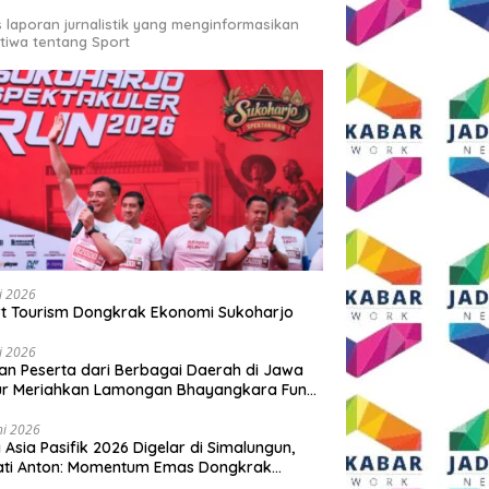
s laporan jurnalistik yang menginformasikan
stiwa tentang Sport
li 2026
t Tourism Dongkrak Ekonomi Sukoharjo
li 2026
an Peserta dari Berbagai Daerah di Jawa
ur Meriahkan Lamongan Bhayangkara Fun
 2026
ni 2026
y Asia Pasifik 2026 Digelar di Simalungun,
ati Anton: Momentum Emas Dongkrak
wisata dan Ekonomi Daerah