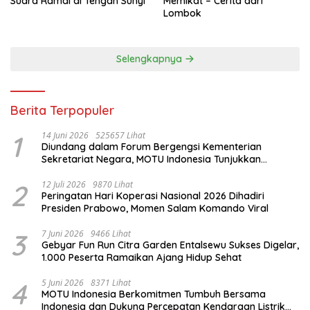
Suara Ramai di Tengah Sunyi
Memikat – Cerita dari
Lombok
Selengkapnya
Berita Terpopuler
1
14 Juni 2026
525657 Lihat
Diundang dalam Forum Bergengsi Kementerian
Sekretariat Negara, MOTU Indonesia Tunjukkan
Komitmen untuk Indonesia
2
12 Juli 2026
9870 Lihat
Peringatan Hari Koperasi Nasional 2026 Dihadiri
Presiden Prabowo, Momen Salam Komando Viral
3
7 Juni 2026
9466 Lihat
Gebyar Fun Run Citra Garden Entalsewu Sukses Digelar,
1.000 Peserta Ramaikan Ajang Hidup Sehat
4
5 Juni 2026
8371 Lihat
MOTU Indonesia Berkomitmen Tumbuh Bersama
Indonesia dan Dukung Percepatan Kendaraan Listrik