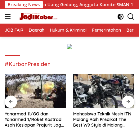
Langsung
utan Uang Gedung, Anggota Komite SMAN 1 Tumpang ,Ketua DP
Breaking News
ke
konten
JOB FAIR
Daerah
Hukum & Kriminal
Pemerintahan
Berit
#KurbanPresiden
Yonarmed 11/GG dan
Mahasiswa Teknik Mesin ITN
Yonarmed 1/Roket Kostrad
Malang Raih Predikat The
Asah Kesiapan Prajurit Jaga
Best W9 Style di Malang
Kedaulatan NKRI
Modifest