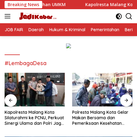
Langsung
han UMKM
Breaking News
Kapolresta Malang Kota Silaturahmi ke PCNU, 
ke
konten
JOB FAIR
Daerah
Hukum & Kriminal
Pemerintahan
Berit
#LembagaDesa
Kapolresta Malang Kota
Polresta Malang Kota Gelar
Silaturahmi ke PCNU, Perkuat
Makan Bersama dan
Sinergi Ulama dan Polri Jaga
Pemeriksaan Kesehatan
Kamtibmas Khususnya
Gratis, Perkuat Pelayanan
Persoalan Sosial
untuk Masyarakat