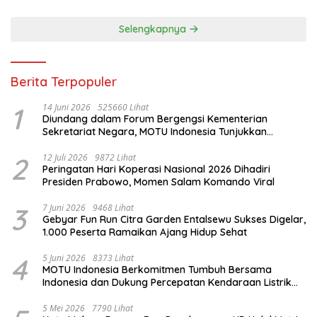
Selengkapnya
Berita Terpopuler
1
14 Juni 2026
525660 Lihat
Diundang dalam Forum Bergengsi Kementerian
Sekretariat Negara, MOTU Indonesia Tunjukkan
Komitmen untuk Indonesia
2
12 Juli 2026
9872 Lihat
Peringatan Hari Koperasi Nasional 2026 Dihadiri
Presiden Prabowo, Momen Salam Komando Viral
3
7 Juni 2026
9468 Lihat
Gebyar Fun Run Citra Garden Entalsewu Sukses Digelar,
1.000 Peserta Ramaikan Ajang Hidup Sehat
4
5 Juni 2026
8373 Lihat
MOTU Indonesia Berkomitmen Tumbuh Bersama
Indonesia dan Dukung Percepatan Kendaraan Listrik
Nasional
5 Mei 2026
7790 Lihat