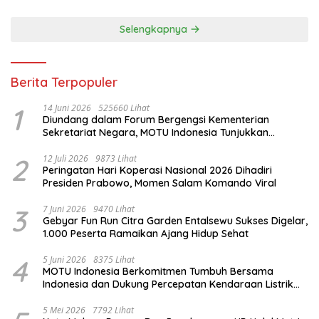
Selengkapnya
Berita Terpopuler
1
14 Juni 2026
525660 Lihat
Diundang dalam Forum Bergengsi Kementerian
Sekretariat Negara, MOTU Indonesia Tunjukkan
Komitmen untuk Indonesia
2
12 Juli 2026
9873 Lihat
Peringatan Hari Koperasi Nasional 2026 Dihadiri
Presiden Prabowo, Momen Salam Komando Viral
3
7 Juni 2026
9470 Lihat
Gebyar Fun Run Citra Garden Entalsewu Sukses Digelar,
1.000 Peserta Ramaikan Ajang Hidup Sehat
4
5 Juni 2026
8375 Lihat
MOTU Indonesia Berkomitmen Tumbuh Bersama
Indonesia dan Dukung Percepatan Kendaraan Listrik
Nasional
5 Mei 2026
7792 Lihat