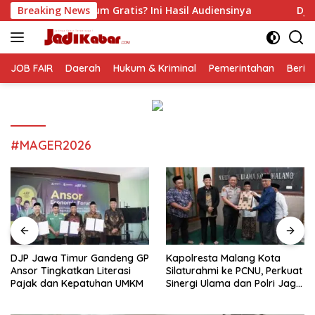
Langsung
Gratis? Ini Hasil Audiensinya
Breaking News
DJP Jawa Timur Gandeng
ke
konten
JOB FAIR
Daerah
Hukum & Kriminal
Pemerintahan
Berit
#MAGER2026
DJP Jawa Timur Gandeng GP
Kapolresta Malang Kota
Ansor Tingkatkan Literasi
Silaturahmi ke PCNU, Perkuat
Pajak dan Kepatuhan UMKM
Sinergi Ulama dan Polri Jaga
Kamtibmas Khususnya
Persoalan Sosial