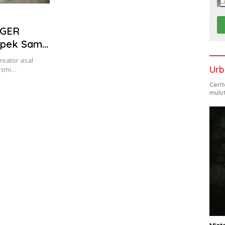
AGER
Capek Sama
reator asal
Urb
resmi…
Ceri
mulu