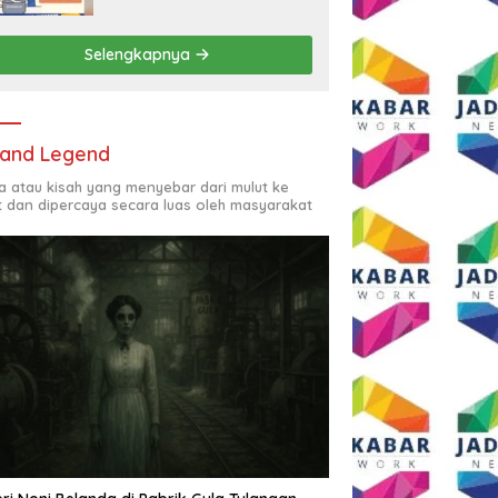
Rp2,5 Juta per Bulan
Selengkapnya
and Legend
ta atau kisah yang menyebar dari mulut ke
t dan dipercaya secara luas oleh masyarakat