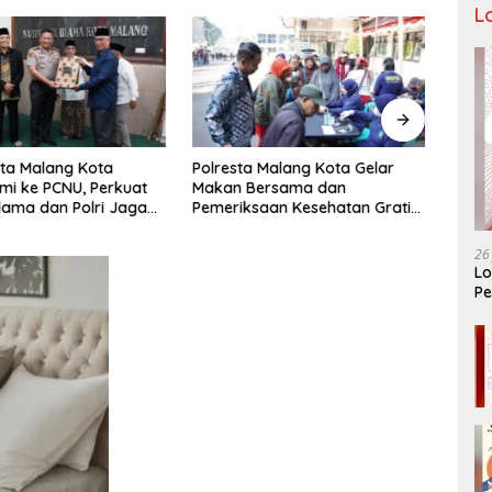
L
ta Malang Kota
Polresta Malang Kota Gelar
Pengu
hmi ke PCNU, Perkuat
Makan Bersama dan
Malan
Ulama dan Polri Jaga
Pemeriksaan Kesehatan Gratis,
Pencu
as Khususnya
Perkuat Pelayanan untuk
Telek
n Sosial
Masyarakat
26
Lo
Pe
Ar