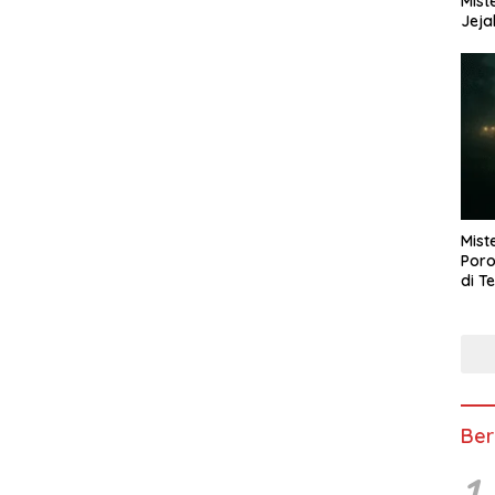
Mist
Jeja
Mist
Poro
di T
Ber
1