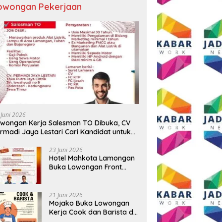
owongan Pekerjaan
ngkapan 17 Kasus, Polres
Semangat HUT ke-81 RI, AKP
T
g Ringkus Tiga Pelaku
Adik Agus Putrawan:
R
rian Baterai Tower
Kemerdekaan Harus Dijaga
B
omunikasi
dengan Integritas dan Perang
Me
Melawan Narkoba
P
 Juni 2026
wongan Kerja Salesman TO Dibuka, CV
rmadi Jaya Lestari Cari Kandidat untuk
ea Lamongan, Tuban, dan Bojonegoro
23 Juni 2026
Hotel Mahkota Lamongan
Buka Lowongan Front
Office dan Maintenance
Engineering, Simak
Syaratnya
21 Juni 2026
Mojako Buka Lowongan
Kerja Cook dan Barista di
Surabaya, Gaji Hingga