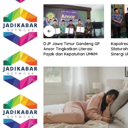
Sidoarjo Bakal
DJP Jawa Timur Gandeng GP
Kapolres
 Edukasi dan
Ansor Tingkatkan Literasi
Silatura
m Gratis? Ini Hasil
Pajak dan Kepatuhan UMKM
Sinergi 
Kamtibm
Persoala