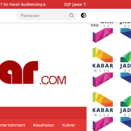
DJP Jawa Timur Gandeng GP Ansor Tingkatkan Literasi P
tutup
ntertainment
Kesehatan
Kuliner