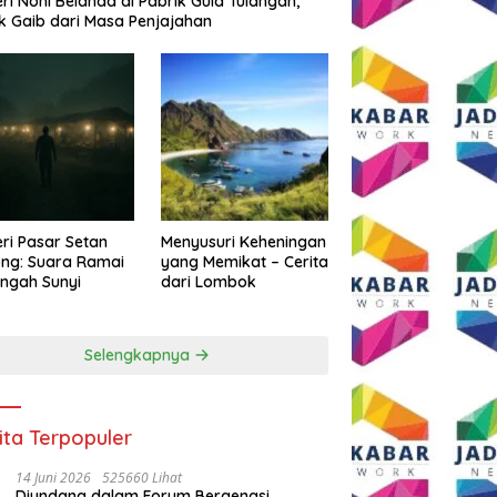
eri Noni Belanda di Pabrik Gula Tulangan,
k Gaib dari Masa Penjajahan
eri Pasar Setan
Menyusuri Keheningan
ng: Suara Ramai
yang Memikat – Cerita
engah Sunyi
dari Lombok
Selengkapnya
ita Terpopuler
14 Juni 2026
525660 Lihat
Diundang dalam Forum Bergengsi