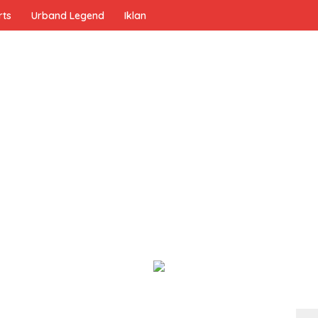
rts
Urband Legend
Iklan