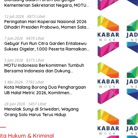
Kementerian Sekretariat Negara, MOTU
Indonesia Tunjukkan Komitmen untuk
Indonesia
12 Juli 2026
9873 Lihat
Peringatan Hari Koperasi Nasional 2026
Dihadiri Presiden Prabowo, Momen Salam
Komando Viral
7 Juni 2026
9470 Lihat
Gebyar Fun Run Citra Garden Entalsewu
Sukses Digelar, 1.000 Peserta Ramaikan
Ajang Hidup Sehat
5 Juni 2026
8375 Lihat
MOTU Indonesia Berkomitmen Tumbuh
Bersama Indonesia dan Dukung
Percepatan Kendaraan Listrik Nasional
5 Mei 2026
7792 Lihat
Kota Malang Borong Dua Penghargaan
UB Halal Metric 2026, Komitmen
Ekosistem Halal Kian Diperkuat
28 Juni 2026
5457 Lihat
Menolak Sunyi di Sriwedari, Wayang
Orang Solo Harus Terus Hidup
ita Hukum & Kriminal