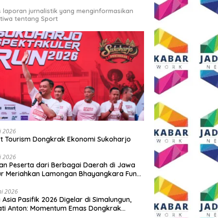
s laporan jurnalistik yang menginformasikan
stiwa tentang Sport
li 2026
t Tourism Dongkrak Ekonomi Sukoharjo
li 2026
an Peserta dari Berbagai Daerah di Jawa
ur Meriahkan Lamongan Bhayangkara Fun
 2026
ni 2026
y Asia Pasifik 2026 Digelar di Simalungun,
ati Anton: Momentum Emas Dongkrak
wisata dan Ekonomi Daerah