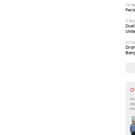
24 Me
Pers
6 Mar
Duel
Unit
22 Fe
Dram
Bang
O
In
de
mu