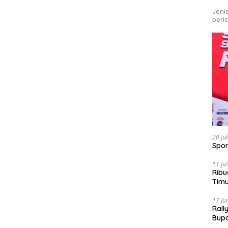
Jeni
peri
20 Ju
Spor
11 Ju
Ribu
Tim
Bike
17 Ju
Rall
Bup
Pari