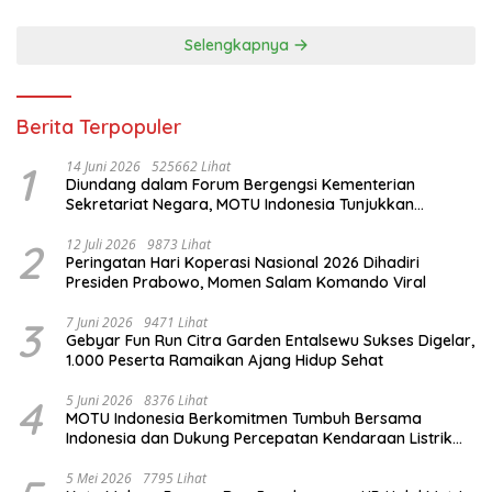
Selengkapnya
Berita Terpopuler
1
14 Juni 2026
525662 Lihat
Diundang dalam Forum Bergengsi Kementerian
Sekretariat Negara, MOTU Indonesia Tunjukkan
Komitmen untuk Indonesia
2
12 Juli 2026
9873 Lihat
Peringatan Hari Koperasi Nasional 2026 Dihadiri
Presiden Prabowo, Momen Salam Komando Viral
3
7 Juni 2026
9471 Lihat
Gebyar Fun Run Citra Garden Entalsewu Sukses Digelar,
1.000 Peserta Ramaikan Ajang Hidup Sehat
4
5 Juni 2026
8376 Lihat
MOTU Indonesia Berkomitmen Tumbuh Bersama
Indonesia dan Dukung Percepatan Kendaraan Listrik
Nasional
5 Mei 2026
7795 Lihat