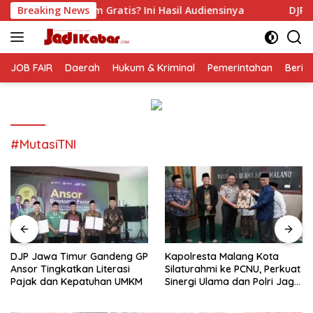
Langsung
atis? Ini Hasil Audiensinya
Breaking News
DJP Jawa Timur Gandeng 
ke
konten
JOB FAIR
Daerah
Hukum & Kriminal
Pemerintahan
Berit
#MutasiTNI
DJP Jawa Timur Gandeng GP
Kapolresta Malang Kota
Ansor Tingkatkan Literasi
Silaturahmi ke PCNU, Perkuat
Pajak dan Kepatuhan UMKM
Sinergi Ulama dan Polri Jaga
Kamtibmas Khususnya
Persoalan Sosial