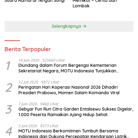
Suara Ramai di Tengah Sunyi
Memikat – Cerita dari
Lombok
Selengkapnya
Berita Terpopuler
1
14 Juni 2026
525660 Lihat
Diundang dalam Forum Bergengsi Kementerian
Sekretariat Negara, MOTU Indonesia Tunjukkan
Komitmen untuk Indonesia
2
12 Juli 2026
9872 Lihat
Peringatan Hari Koperasi Nasional 2026 Dihadiri
Presiden Prabowo, Momen Salam Komando Viral
3
7 Juni 2026
9468 Lihat
Gebyar Fun Run Citra Garden Entalsewu Sukses Digelar,
1.000 Peserta Ramaikan Ajang Hidup Sehat
4
5 Juni 2026
8373 Lihat
MOTU Indonesia Berkomitmen Tumbuh Bersama
Indonesia dan Dukung Percepatan Kendaraan Listrik