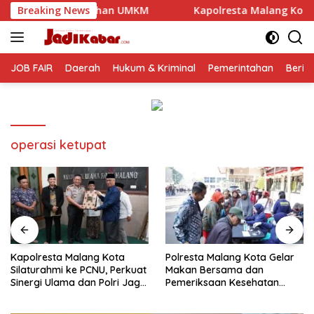
Langsung
han UMKM
Breaking News
Kapolresta Malang Kota Silaturahmi ke PCNU, 
ke
konten
JOB FAIR
Daerah
Hukum & Kriminal
Pemerintahan
Berit
operasi ketupat
Kapolresta Malang Kota
Polresta Malang Kota Gelar
Silaturahmi ke PCNU, Perkuat
Makan Bersama dan
Sinergi Ulama dan Polri Jaga
Pemeriksaan Kesehatan
Kamtibmas Khususnya
Gratis, Perkuat Pelayanan
Persoalan Sosial
untuk Masyarakat