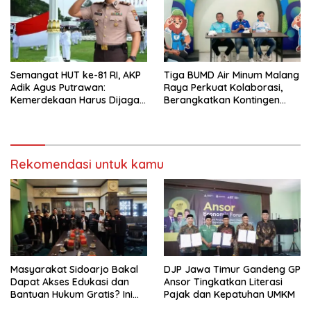
Semangat HUT ke-81 RI, AKP
Tiga BUMD Air Minum Malang
Adik Agus Putrawan:
Raya Perkuat Kolaborasi,
Kemerdekaan Harus Dijaga
Berangkatkan Kontingen
dengan Integritas dan
Menuju Seleksi Atlet
Perang Melawan Narkoba
PORPAMNAS IX 2026
Rekomendasi untuk kamu
Masyarakat Sidoarjo Bakal
DJP Jawa Timur Gandeng GP
Dapat Akses Edukasi dan
Ansor Tingkatkan Literasi
Bantuan Hukum Gratis? Ini
Pajak dan Kepatuhan UMKM
Hasil Audiensinya