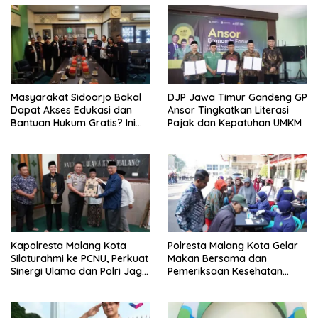
Masyarakat Sidoarjo Bakal
DJP Jawa Timur Gandeng GP
Dapat Akses Edukasi dan
Ansor Tingkatkan Literasi
Bantuan Hukum Gratis? Ini
Pajak dan Kepatuhan UMKM
Hasil Audiensinya
Kapolresta Malang Kota
Polresta Malang Kota Gelar
Silaturahmi ke PCNU, Perkuat
Makan Bersama dan
Sinergi Ulama dan Polri Jaga
Pemeriksaan Kesehatan
Kamtibmas Khususnya
Gratis, Perkuat Pelayanan
Persoalan Sosial
untuk Masyarakat