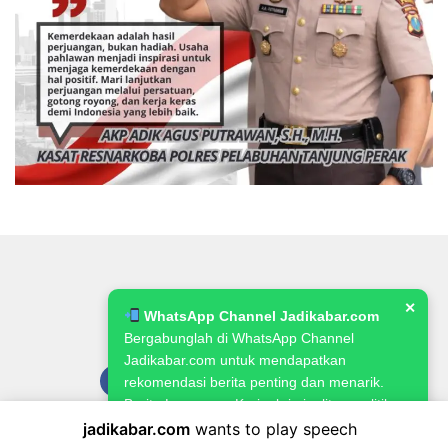
✕
WhatsApp Channel Jadikabar.com
Bergabunglah di WhatsApp Channel
Jadikabar.com untuk mendapatkan
rekomendasi berita penting dan menarik.
Berita Lowongan Kerja, kriminalitas, politik,
pemerintahan, pertanian & ketahanan
jadikabar.com
wants to play speech
Pedoman Media Siber
Kode Etik Jurnalistik
Redaksi