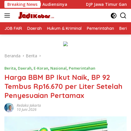
Langsung
inya
Breaking News
DJP Jawa Timur Gandeng GP Ansor Tingkatkan Lit
ke
konten
JOB FAIR
Daerah
Hukum & Kriminal
Pemerintahan
Berit
Beranda
Berita
Berita
,
Daerah
,
E-Koran
,
Nasional
,
Pemerintahan
Harga BBM BP Ikut Naik, BP 92
Tembus Rp16.670 per Liter Setelah
Penyesuaian Pertamax
Redaksi Jakarta
10 Juni 2026