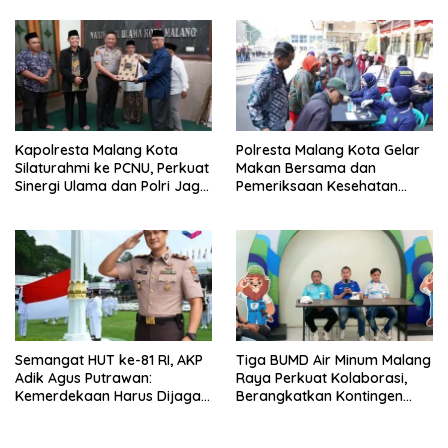
Kapolresta Malang Kota
Polresta Malang Kota Gelar
Silaturahmi ke PCNU, Perkuat
Makan Bersama dan
Sinergi Ulama dan Polri Jaga
Pemeriksaan Kesehatan
Kamtibmas Khususnya
Gratis, Perkuat Pelayanan
Persoalan Sosial
untuk Masyarakat
Semangat HUT ke-81 RI, AKP
Tiga BUMD Air Minum Malang
Adik Agus Putrawan:
Raya Perkuat Kolaborasi,
Kemerdekaan Harus Dijaga
Berangkatkan Kontingen
dengan Integritas dan
Menuju Seleksi Atlet
Perang Melawan Narkoba
PORPAMNAS IX 2026