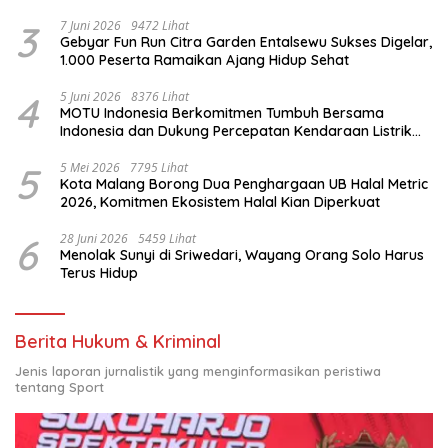
3
7 Juni 2026
9472 Lihat
Gebyar Fun Run Citra Garden Entalsewu Sukses Digelar,
1.000 Peserta Ramaikan Ajang Hidup Sehat
4
5 Juni 2026
8376 Lihat
MOTU Indonesia Berkomitmen Tumbuh Bersama
Indonesia dan Dukung Percepatan Kendaraan Listrik
Nasional
5
5 Mei 2026
7795 Lihat
Kota Malang Borong Dua Penghargaan UB Halal Metric
2026, Komitmen Ekosistem Halal Kian Diperkuat
6
28 Juni 2026
5459 Lihat
Menolak Sunyi di Sriwedari, Wayang Orang Solo Harus
Terus Hidup
Berita Hukum & Kriminal
Jenis laporan jurnalistik yang menginformasikan peristiwa
tentang Sport