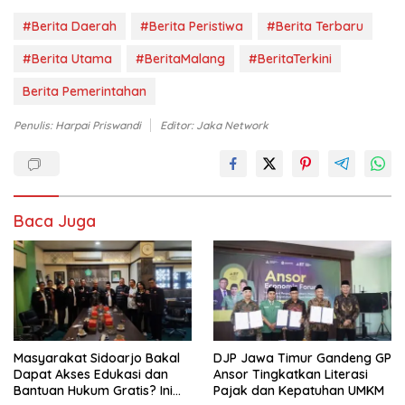
#Berita Daerah
#Berita Peristiwa
#Berita Terbaru
#Berita Utama
#BeritaMalang
#BeritaTerkini
Berita Pemerintahan
Penulis: Harpai Priswandi
Editor: Jaka Network
Baca Juga
Masyarakat Sidoarjo Bakal
DJP Jawa Timur Gandeng GP
Dapat Akses Edukasi dan
Ansor Tingkatkan Literasi
Bantuan Hukum Gratis? Ini
Pajak dan Kepatuhan UMKM