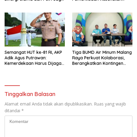
Kamtibmas Khususnya
Gratis, Perkuat Pelayanan
Persoalan Sosial
untuk Masyarakat
Semangat HUT ke-81 RI, AKP
Tiga BUMD Air Minum Malang
Adik Agus Putrawan:
Raya Perkuat Kolaborasi,
Kemerdekaan Harus Dijaga
Berangkatkan Kontingen
dengan Integritas dan
Menuju Seleksi Atlet
Perang Melawan Narkoba
PORPAMNAS IX 2026
Tinggalkan Balasan
Alamat email Anda tidak akan dipublikasikan.
Ruas yang wajib
ditandai
*