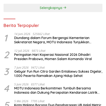
Selengkapnya
Berita Terpopuler
1
14 Juni 2026
525662 Lihat
Diundang dalam Forum Bergengsi Kementerian
Sekretariat Negara, MOTU Indonesia Tunjukkan
Komitmen untuk Indonesia
2
12 Juli 2026
9873 Lihat
Peringatan Hari Koperasi Nasional 2026 Dihadiri
Presiden Prabowo, Momen Salam Komando Viral
3
7 Juni 2026
9472 Lihat
Gebyar Fun Run Citra Garden Entalsewu Sukses Digelar,
1.000 Peserta Ramaikan Ajang Hidup Sehat
4
5 Juni 2026
8377 Lihat
MOTU Indonesia Berkomitmen Tumbuh Bersama
Indonesia dan Dukung Percepatan Kendaraan Listrik
Nasional
5
5 Mei 2026
7795 Lihat
Kota Malang Borong Dua Penghargaan UB Halal Metric