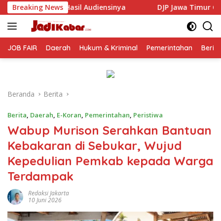
Langsung
iensinya
Breaking News
DJP Jawa Timur Gandeng GP Ansor Tingkatkan
ke
konten
JOB FAIR
Daerah
Hukum & Kriminal
Pemerintahan
Berit
Beranda
Berita
Berita
,
Daerah
,
E-Koran
,
Pemerintahan
,
Peristiwa
Wabup Murison Serahkan Bantuan
Kebakaran di Sebukar, Wujud
Kepedulian Pemkab kepada Warga
Terdampak
Redaksi Jakarta
10 Juni 2026