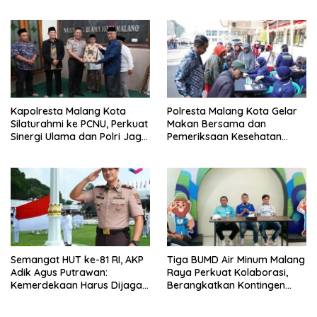
Hasil Audiensinya
Kapolresta Malang Kota
Polresta Malang Kota Gelar
Silaturahmi ke PCNU, Perkuat
Makan Bersama dan
Sinergi Ulama dan Polri Jaga
Pemeriksaan Kesehatan
Kamtibmas Khususnya
Gratis, Perkuat Pelayanan
Persoalan Sosial
untuk Masyarakat
Semangat HUT ke-81 RI, AKP
Tiga BUMD Air Minum Malang
Adik Agus Putrawan:
Raya Perkuat Kolaborasi,
Kemerdekaan Harus Dijaga
Berangkatkan Kontingen
dengan Integritas dan
Menuju Seleksi Atlet
Perang Melawan Narkoba
PORPAMNAS IX 2026