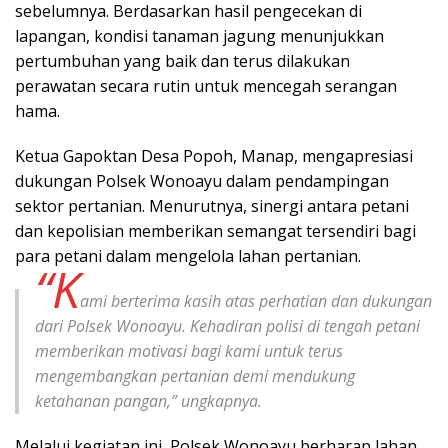
sebelumnya. Berdasarkan hasil pengecekan di
lapangan, kondisi tanaman jagung menunjukkan
pertumbuhan yang baik dan terus dilakukan
perawatan secara rutin untuk mencegah serangan
hama.
Ketua Gapoktan Desa Popoh, Manap, mengapresiasi
dukungan Polsek Wonoayu dalam pendampingan
sektor pertanian. Menurutnya, sinergi antara petani
dan kepolisian memberikan semangat tersendiri bagi
para petani dalam mengelola lahan pertanian.
“K
ami berterima kasih atas perhatian dan dukungan
dari Polsek Wonoayu. Kehadiran polisi di tengah petani
memberikan motivasi bagi kami untuk terus
mengembangkan pertanian demi mendukung
ketahanan pangan,” ungkapnya.
Melalui kegiatan ini, Polsek Wonoayu berharap lahan