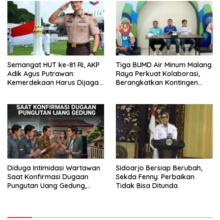
Semangat HUT ke-81 RI, AKP
Tiga BUMD Air Minum Malang
Adik Agus Putrawan:
Raya Perkuat Kolaborasi,
Kemerdekaan Harus Dijaga
Berangkatkan Kontingen
dengan Integritas dan
Menuju Seleksi Atlet
Perang Melawan Narkoba
PORPAMNAS IX 2026
Diduga Intimidasi Wartawan
Sidoarjo Bersiap Berubah,
Saat Konfirmasi Dugaan
Sekda Fenny: Perbaikan
Pungutan Uang Gedung,
Tidak Bisa Ditunda
Anggota Komite SMAN 1
Tumpang ,Ketua DPD IWOI
Buka suara