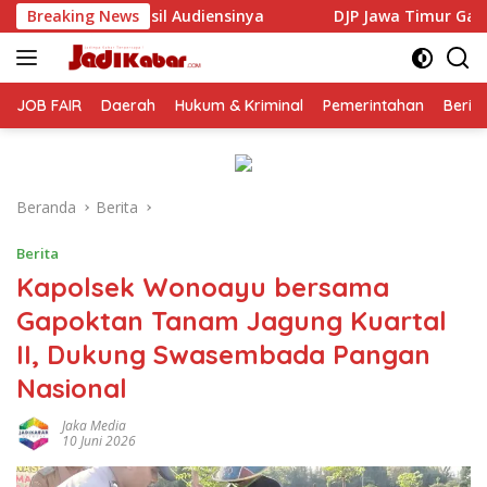
Langsung
nsinya
Breaking News
DJP Jawa Timur Gandeng GP Ansor Tingkatkan L
ke
konten
JOB FAIR
Daerah
Hukum & Kriminal
Pemerintahan
Berit
Beranda
Berita
Berita
Kapolsek Wonoayu bersama
Gapoktan Tanam Jagung Kuartal
II, Dukung Swasembada Pangan
Nasional
Jaka Media
10 Juni 2026