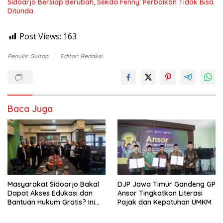
Sidoarjo Bersiap Berubah, Sekda Fenny: Perbaikan Tidak Bisa
Ditunda
Post Views:
163
Penulis: Sulton
Editor: Redaksi
Baca Juga
Masyarakat Sidoarjo Bakal
DJP Jawa Timur Gandeng GP
Dapat Akses Edukasi dan
Ansor Tingkatkan Literasi
Bantuan Hukum Gratis? Ini
Pajak dan Kepatuhan UMKM
Hasil Audiensinya