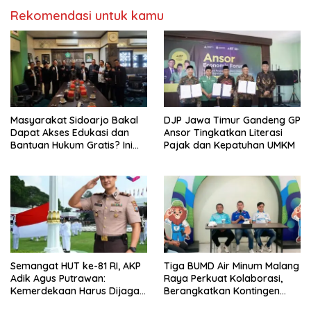
Rekomendasi untuk kamu
Masyarakat Sidoarjo Bakal
DJP Jawa Timur Gandeng GP
Dapat Akses Edukasi dan
Ansor Tingkatkan Literasi
Bantuan Hukum Gratis? Ini
Pajak dan Kepatuhan UMKM
Hasil Audiensinya
Semangat HUT ke-81 RI, AKP
Tiga BUMD Air Minum Malang
Adik Agus Putrawan:
Raya Perkuat Kolaborasi,
Kemerdekaan Harus Dijaga
Berangkatkan Kontingen
dengan Integritas dan
Menuju Seleksi Atlet