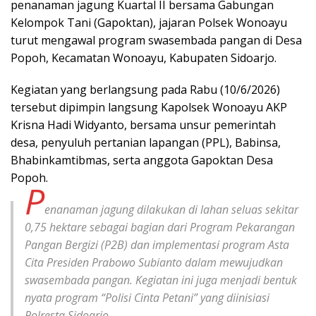
penanaman jagung Kuartal II bersama Gabungan
Kelompok Tani (Gapoktan), jajaran Polsek Wonoayu
turut mengawal program swasembada pangan di Desa
Popoh, Kecamatan Wonoayu, Kabupaten Sidoarjo.
Kegiatan yang berlangsung pada Rabu (10/6/2026)
tersebut dipimpin langsung Kapolsek Wonoayu AKP
Krisna Hadi Widyanto, bersama unsur pemerintah
desa, penyuluh pertanian lapangan (PPL), Babinsa,
Bhabinkamtibmas, serta anggota Gapoktan Desa
Popoh.
P
enanaman jagung dilakukan di lahan seluas sekitar
0,75 hektare sebagai bagian dari Program Pekarangan
Pangan Bergizi (P2B) dan implementasi program Asta
Cita Presiden Prabowo Subianto dalam mewujudkan
swasembada pangan. Kegiatan ini juga menjadi bentuk
nyata program “Polisi Cinta Petani” yang diinisiasi
Polresta Sidoarjo.