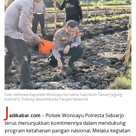
Foto Istimewa Kapolsek Wonoayu bersama Gapoktan Tanam Jagung
Kuartal II, Dukung Swasembada Pangan Nasional
J
adikabar.com
– Polsek Wonoayu Polresta Sidoarjo
terus menunjukkan komitmennya dalam mendukung
program ketahanan pangan nasional. Melalui kegiatan