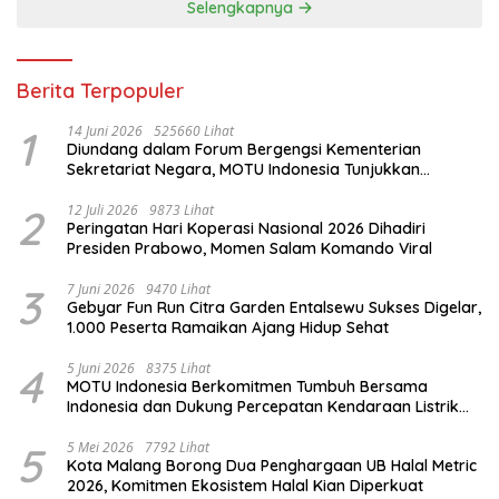
Selengkapnya
Berita Terpopuler
1
14 Juni 2026
525660 Lihat
Diundang dalam Forum Bergengsi Kementerian
Sekretariat Negara, MOTU Indonesia Tunjukkan
Komitmen untuk Indonesia
2
12 Juli 2026
9873 Lihat
Peringatan Hari Koperasi Nasional 2026 Dihadiri
Presiden Prabowo, Momen Salam Komando Viral
3
7 Juni 2026
9470 Lihat
Gebyar Fun Run Citra Garden Entalsewu Sukses Digelar,
1.000 Peserta Ramaikan Ajang Hidup Sehat
4
5 Juni 2026
8375 Lihat
MOTU Indonesia Berkomitmen Tumbuh Bersama
Indonesia dan Dukung Percepatan Kendaraan Listrik
Nasional
5
5 Mei 2026
7792 Lihat
Kota Malang Borong Dua Penghargaan UB Halal Metric
2026, Komitmen Ekosistem Halal Kian Diperkuat