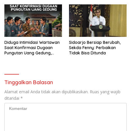
Perang Melawan Narkoba
PORPAMNAS IX 2026
Diduga Intimidasi Wartawan
Sidoarjo Bersiap Berubah,
Saat Konfirmasi Dugaan
Sekda Fenny: Perbaikan
Pungutan Uang Gedung,
Tidak Bisa Ditunda
Anggota Komite SMAN 1
Tumpang ,Ketua DPD IWOI
Buka suara
Tinggalkan Balasan
Alamat email Anda tidak akan dipublikasikan.
Ruas yang wajib
ditandai
*