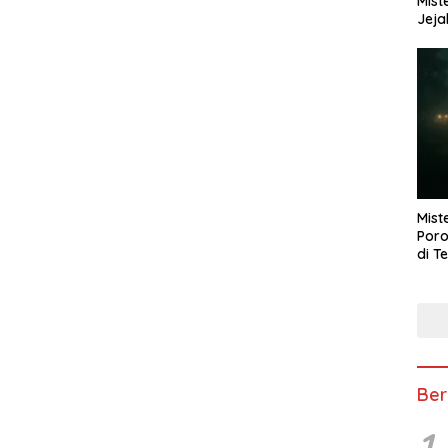
Mist
Jeja
Mist
Poro
di T
Ber
1