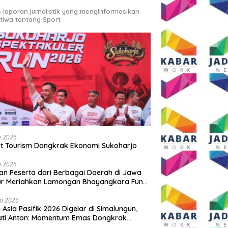
s laporan jurnalistik yang menginformasikan
stiwa tentang Sport
li 2026
t Tourism Dongkrak Ekonomi Sukoharjo
li 2026
an Peserta dari Berbagai Daerah di Jawa
ur Meriahkan Lamongan Bhayangkara Fun
 2026
ni 2026
y Asia Pasifik 2026 Digelar di Simalungun,
ati Anton: Momentum Emas Dongkrak
wisata dan Ekonomi Daerah