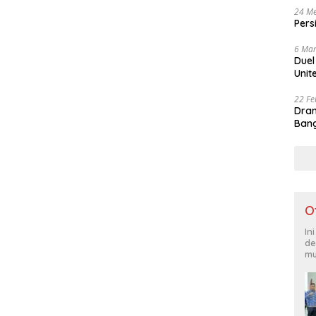
24 Me
Pers
6 Mar
Duel
Unit
22 Fe
Dram
Bang
O
In
de
mu