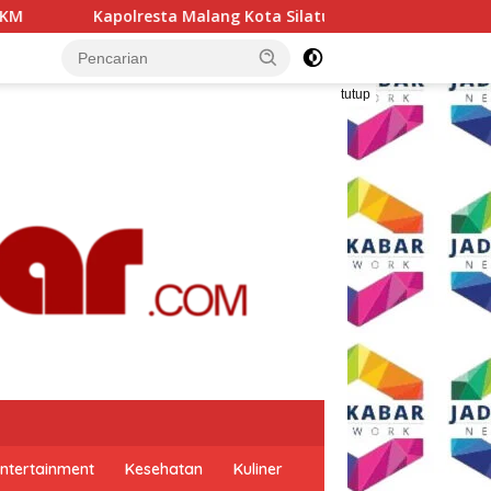
ang Kota Silaturahmi ke PCNU, Perkuat Sinergi Ulama dan Polr
tutup
ntertainment
Kesehatan
Kuliner