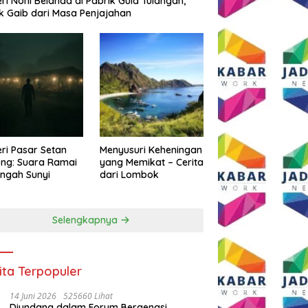
eri Noni Belanda di Pabrik Gula Tulangan,
k Gaib dari Masa Penjajahan
eri Pasar Setan
Menyusuri Keheningan
ng: Suara Ramai
yang Memikat – Cerita
engah Sunyi
dari Lombok
Selengkapnya
ita Terpopuler
14 Juni 2026
525660 Lihat
Diundang dalam Forum Bergengsi