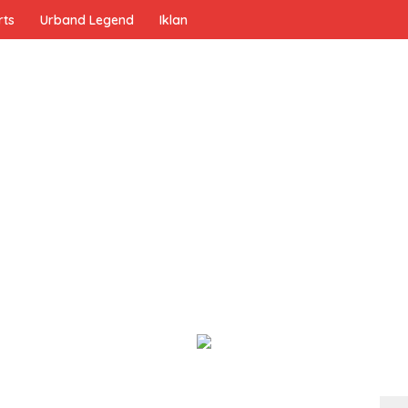
rts
Urband Legend
Iklan