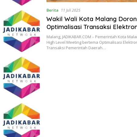
Berita
11 Juli 2025
Wakil Wali Kota Malang Doro
Optimalisasi Transaksi Elektro
Demi Tata Kelola yang Transp
Malang, JADIKABAR.COM – Pemerintah Kota Mal
Efisien
High Level Meeting bertema Optimalisasi Elektron
Transaksi Pemerintah Daerah…