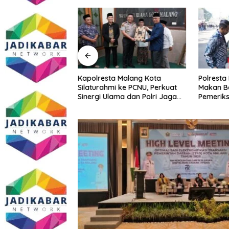
imur Gandeng GP
Kapolresta Malang Kota
Polresta
tkan Literasi
Silaturahmi ke PCNU, Perkuat
Makan B
Kepatuhan UMKM
Sinergi Ulama dan Polri Jaga
Pemeriks
Kamtibmas Khususnya
Perkuat 
Persoalan Sosial
Masyara