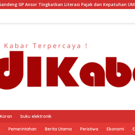
an Literasi Pajak dan Kepatuhan UMKM
Kapolresta Mal
 Koran
buku elektronik
Pemerintahan
Berita Utama
Peristiwa
Ekonomi
E