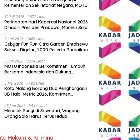
Kementerian Sekretariat Negara, MOTU
Indonesia Tunjukkan Komitmen untuk
Indonesia
12 Juli 2026
9872 Lihat
Peringatan Hari Koperasi Nasional 2026
Dihadiri Presiden Prabowo, Momen Salam
Komando Viral
7 Juni 2026
9469 Lihat
Gebyar Fun Run Citra Garden Entalsewu
Sukses Digelar, 1.000 Peserta Ramaikan
Ajang Hidup Sehat
5 Juni 2026
8374 Lihat
MOTU Indonesia Berkomitmen Tumbuh
Bersama Indonesia dan Dukung
Percepatan Kendaraan Listrik Nasional
5 Mei 2026
7792 Lihat
Kota Malang Borong Dua Penghargaan
UB Halal Metric 2026, Komitmen
Ekosistem Halal Kian Diperkuat
28 Juni 2026
5457 Lihat
Menolak Sunyi di Sriwedari, Wayang
Orang Solo Harus Terus Hidup
ita Hukum & Kriminal