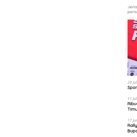
Jeni
peri
20 Ju
Spor
11 Ju
Ribu
Tim
Bike
17 Ju
Rall
Bup
Pari