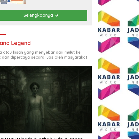
Rp2,5 Juta per Bulan
Selengkapnya
and Legend
ta atau kisah yang menyebar dari mulut ke
t dan dipercaya secara luas oleh masyarakat