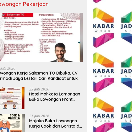
owongan Pekerjaan
gat HUT ke-81 RI, AKP
Tiga BUMD Air Minum Malang
W
Agus Putrawan:
Raya Perkuat Kolaborasi,
M
rdekaan Harus Dijaga
Berangkatkan Kontingen
B
n Integritas dan Perang
Menuju Seleksi Atlet
N
wan Narkoba
PORPAMNAS IX 2026
C
 Juni 2026
wongan Kerja Salesman TO Dibuka, CV
rmadi Jaya Lestari Cari Kandidat untuk
ea Lamongan, Tuban, dan Bojonegoro
23 Juni 2026
Hotel Mahkota Lamongan
Buka Lowongan Front
Office dan Maintenance
Engineering, Simak
Syaratnya
21 Juni 2026
Mojako Buka Lowongan
Kerja Cook dan Barista di
Surabaya, Gaji Hingga