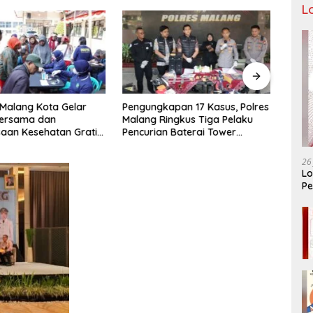
L
 Malang Kota Gelar
Pengungkapan 17 Kasus, Polres
Seman
ersama dan
Malang Ringkus Tiga Pelaku
Adik 
aan Kesehatan Gratis,
Pencurian Baterai Tower
Keme
Pelayanan untuk
Telekomunikasi
denga
kat
Mela
26
Lo
Pe
Ar