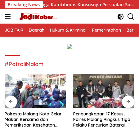
Langsung
 Kamtibmas Khususnya Persoalan Sosial
Breaking News
Polresta Malan
ke
konten
JOB FAIR
Daerah
Hukum & Kriminal
Pemerintahan
Berit
#PatroliMalam
Polresta Malang Kota Gelar
Pengungkapan 17 Kasus,
Makan Bersama dan
Polres Malang Ringkus Tiga
Pemeriksaan Kesehatan
Pelaku Pencurian Baterai
Gratis, Perkuat Pelayanan
Tower Telekomunikasi
untuk Masyarakat