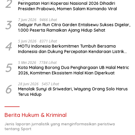
2
Peringatan Hari Koperasi Nasional 2026 Dihadiri
Presiden Prabowo, Momen Salam Komando Viral
3
7 Juni 2026
9466 Lihat
Gebyar Fun Run Citra Garden Entalsewu Sukses Digelar,
1.000 Peserta Ramaikan Ajang Hidup Sehat
4
5 Juni 2026
8371 Lihat
MOTU Indonesia Berkomitmen Tumbuh Bersama
Indonesia dan Dukung Percepatan Kendaraan Listrik
Nasional
5
5 Mei 2026
7784 Lihat
Kota Malang Borong Dua Penghargaan UB Halal Metric
2026, Komitmen Ekosistem Halal Kian Diperkuat
6
28 Juni 2026
5457 Lihat
Menolak Sunyi di Sriwedari, Wayang Orang Solo Harus
Terus Hidup
Berita Hukum & Kriminal
Jenis laporan jurnalistik yang menginformasikan peristiwa
tentang Sport