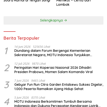
Suara Ramai di Tengah Sunyi
Memikat – Cerita dari
Lombok
Selengkapnya
Berita Terpopuler
1
14 Juni 2026
525656 Lihat
Diundang dalam Forum Bergengsi Kementerian
Sekretariat Negara, MOTU Indonesia Tunjukkan
Komitmen untuk Indonesia
2
12 Juli 2026
9870 Lihat
Peringatan Hari Koperasi Nasional 2026 Dihadiri
Presiden Prabowo, Momen Salam Komando Viral
3
7 Juni 2026
9465 Lihat
Gebyar Fun Run Citra Garden Entalsewu Sukses Digelar,
1.000 Peserta Ramaikan Ajang Hidup Sehat
4
5 Juni 2026
8370 Lihat
MOTU Indonesia Berkomitmen Tumbuh Bersama
Indonesia dan Dukung Percepatan Kendaraan Listrik