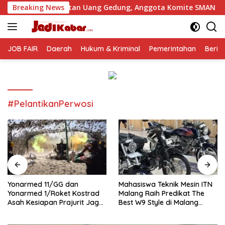
Langsung
gutan Uang Gedung, Anggota Komite SMAN 1 Tumpang ,Ketua D
Breaking News
ke
konten
JOB FAIR
Daerah
Hukum & Kriminal
Pemerintahan
Berit
#PelantikanPerwosi
Yonarmed 11/GG dan
Mahasiswa Teknik Mesin ITN
Yonarmed 1/Roket Kostrad
Malang Raih Predikat The
Asah Kesiapan Prajurit Jaga
Best W9 Style di Malang
Kedaulatan NKRI
Modifest